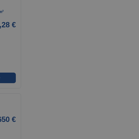
m²
,28 €
➜
650 €