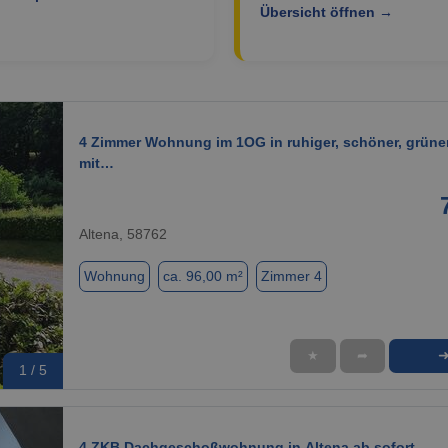
Übersicht öffnen →
4 Zimmer Wohnung im 1OG in ruhiger, schöner, grüne
mit…
Altena, 58762
Wohnung
ca. 96,00 m²
Zimmer 4
★
➦
1 / 5
4 ZKB Dachgeschoßwohnung in Altena ab sofort