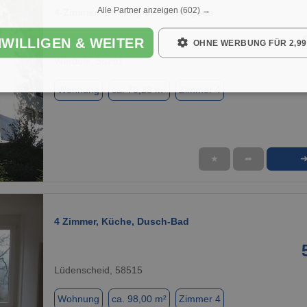
Alle Partner anzeigen
(602) →
4-Zimmerwohnung in Ütterlingsen
NWILLIGEN & WEITER
OHNE WERBUNG FÜR 2,99
Werdohl, 58791
Wohnung
ca. 70,28 m²
Zimmer 4
★
➦
1 / 2
4 Zimmer, Küche, Dusch-Bad
Lüdenscheid, 58515
Wohnung
ca. 98,00 m²
Zimmer 4