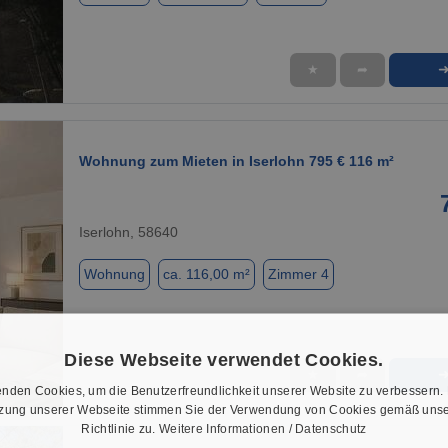
★
➦
1 / 10
Wohnung zum Mieten in Iserlohn 795 € 116 m²
Iserlohn, 58640
Wohnung
ca. 116,00 m²
Zimmer 4
Diese Webseite verwendet Cookies.
★
➦
1 / 1
nden Cookies, um die Benutzerfreundlichkeit unserer Website zu verbessern.
tzung unserer Webseite stimmen Sie der Verwendung von Cookies gemäß unse
Richtlinie zu.
Weitere Informationen / Datenschutz