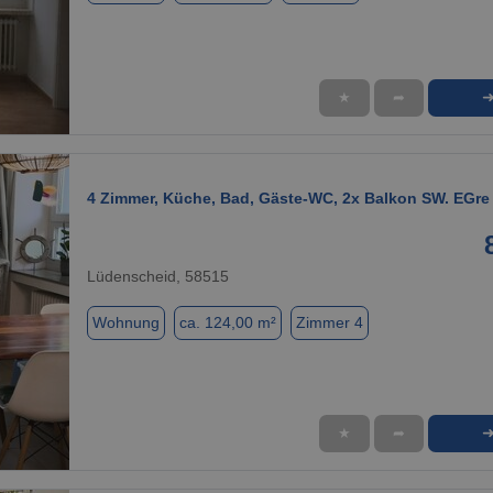
★
➦
1 / 12
4 Zimmer, Küche, Bad, Gäste-WC, 2x Balkon SW. EGre
Lüdenscheid, 58515
Wohnung
ca. 124,00 m²
Zimmer 4
★
➦
1 / 11