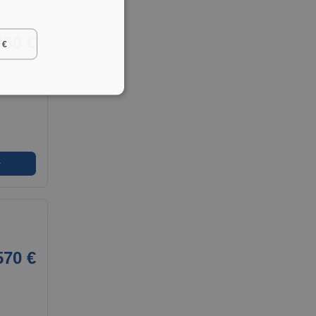
350 €
 €
➜
570 €