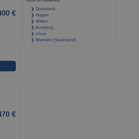
Orte im Umkreis
❯ Dortmund
400 €
❯ Hagen
❯ Witten
❯ Arnsberg
❯ Unna
❯ Menden (Sauerland)
➜
470 €