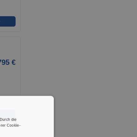
➜
795 €
➜
 Durch die
rer Cookie-