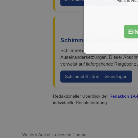
weitere Nu
EI
Schimmel & Lärm – häufige
Schimmel und anhaltender Lärm gehör
Auseinandersetzungen. Dieser Abschnit
verweist auf tiefergehende Ratgeber z
Schimmel & Lärm – Grundlagen
Redaktioneller Überblick der
Redaktion 1A-
individuelle Rechtsberatung.
Weitere Artikel zu diesem Thema: