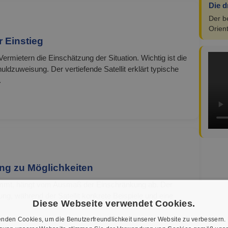
Die d
Der be
Orien
 Einstieg
t Vermietern die Einschätzung der Situation. Wichtig ist die
dzuweisung. Der vertiefende Satellit erklärt typische
.
ng zu Möglichkeiten
ommt, hängt vom Ausmaß der Einschränkung ab. Der
rung, während der Satellit konkrete Beispiele und eine
Diese Webseite verwendet Cookies.
nden Cookies, um die Benutzerfreundlichkeit unserer Website zu verbessern.