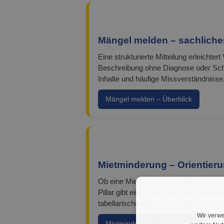
Mängel melden – sachlicher
Eine strukturierte Mitteilung erleichter
Beschreibung ohne Diagnose oder Schul
Inhalte und häufige Missverständnisse
Mängel melden – Überblick
Mietminderung – Orientieru
Ob eine Mietminderung in Betracht k
Pillar gibt eine grundsätzliche Orientie
tabellarische Übersicht bietet.
Wir verwe
Mietminderung – Orientierung