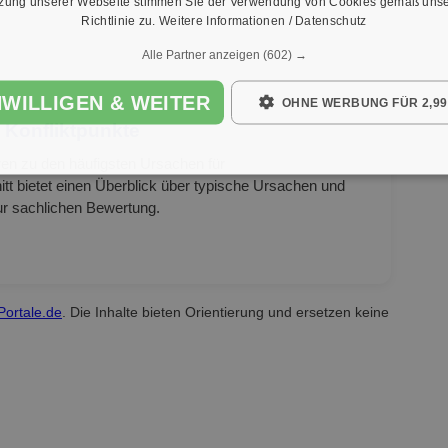
tzung unserer Webseite stimmen Sie der Verwendung von Cookies gemäß unse
Richtlinie zu.
Weitere Informationen / Datenschutz
Alle Partner anzeigen
(602) →
NWILLIGEN & WEITER
OHNE WERBUNG FÜR 2,99
 Konfliktpunkte
en zu den häufigsten Ursachen für
t bietet einen Überblick über typische Ursachen und
ur sachlichen Bewertung.
Portale.de
. Die Inhalte bieten Orientierung und ersetzen keine