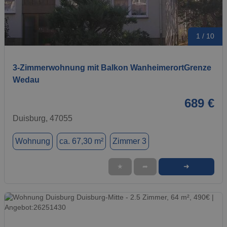
1 / 10
3-Zimmerwohnung mit Balkon WanheimerortGrenze
Wedau
689 €
Duisburg, 47055
Wohnung
ca. 67,30 m²
Zimmer 3
➜
★
➦