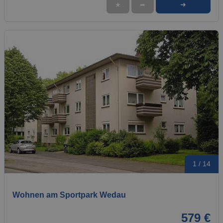
➜
★
➦
1 / 14
Wohnen am Sportpark Wedau
579 €