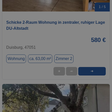
1 / 5
Schicke 2-Raum Wohnung in zentraler, ruhiger Lage
DU-Altstadt
580 €
Duisburg, 47051
Wohnung
ca. 63,00 m²
Zimmer 2
➜
★
➦