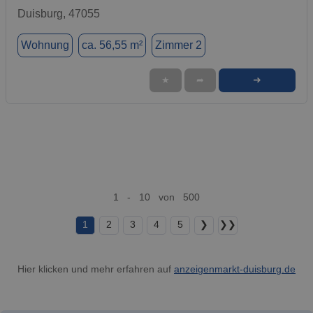
Duisburg, 47055
Wohnung
ca. 56,55 m²
Zimmer 2
➜
★
➦
1 - 10 von 500
1
2
3
4
5
❯
❯❯
Hier klicken und mehr erfahren auf
anzeigenmarkt-duisburg.de