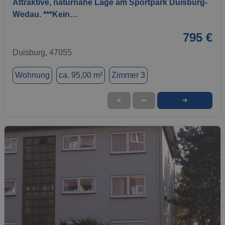
Attraktive, naturnahe Lage am Sportpark Duisburg-
Wedau. ***Kein…
795 €
Duisburg, 47055
Wohnung
ca. 95,00 m²
Zimmer 3
➜
★
➦