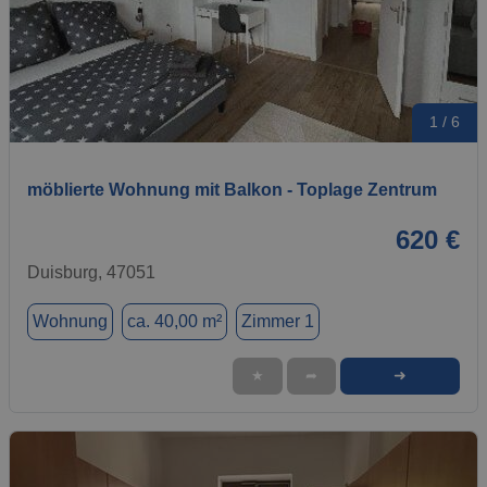
1 / 6
möblierte Wohnung mit Balkon - Toplage Zentrum
620 €
Duisburg, 47051
Wohnung
ca. 40,00 m²
Zimmer 1
➜
★
➦