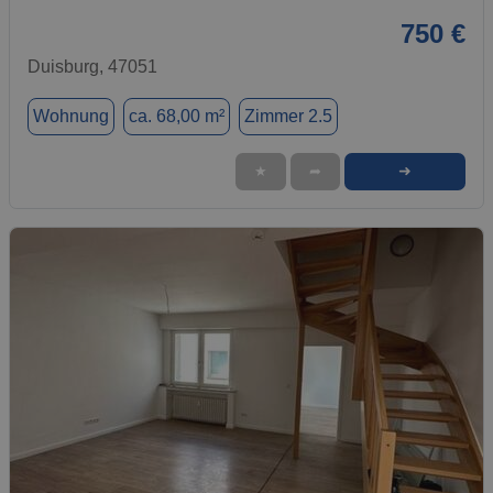
750 €
Duisburg, 47051
Wohnung
ca. 68,00 m²
Zimmer 2.5
➜
★
➦