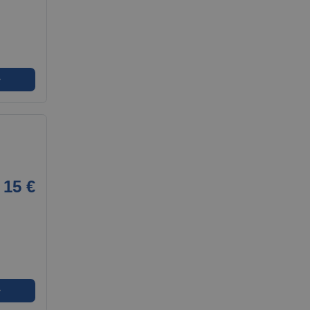
➜
15 €
➜