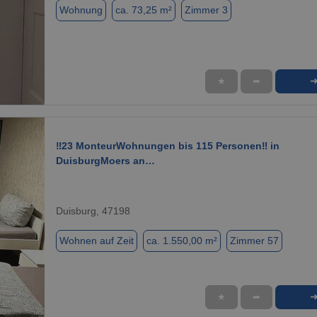
Wohnung
ca. 73,25 m²
Zimmer 3
★
➦
1 / 12
‼️23 MonteurWohnungen bis 115 Personen‼️ in
DuisburgMoers an…
Duisburg, 47198
Wohnen auf Zeit
ca. 1.550,00 m²
Zimmer 57
★
➦
1 / 28