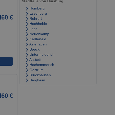
Stadtteile von Duisburg
❯ Homberg
❯ Essenberg
460 €
❯ Ruhrort
❯ Hochheide
❯ Laar
❯ Neuenkamp
❯ Kaßlerfeld
❯ Asterlagen
❯ Beeck
❯ Untermeiderich
❯ Altstadt
➜
❯ Hochemmerich
❯ Oestrum
❯ Bruckhausen
❯ Bergheim
460 €