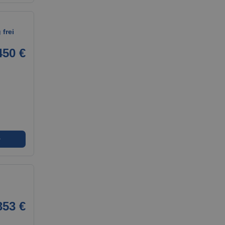
frei
450 €
➜
353 €