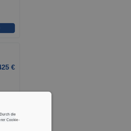
➜
425 €
 Durch die
➜
rer Cookie-