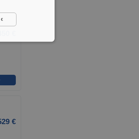
 €
450 €
➜
529 €