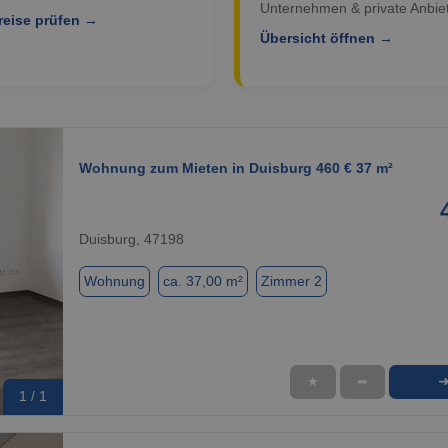
Unternehmen & private Anbiet
reise prüfen →
Übersicht öffnen →
Wohnung zum Mieten in Duisburg 460 € 37 m²
Duisburg, 47198
Wohnung
ca. 37,00 m²
Zimmer 2
★
➦
1 / 1