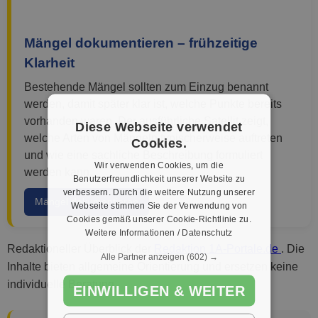
Mängel dokumentieren – frühzeitige
Klarheit
Bestehende Mängel sollten zum Einzug benannt
werden, damit später klar ist, welche Punkte bereits
vorhanden waren. Der ausführliche Satellit zeigt,
Diese Webseite verwendet
welche Arten von Mängeln typischerweise auftreten
Cookies.
und wie eine sachliche Beschreibung formuliert
Wir verwenden Cookies, um die
werden kann.
Benutzerfreundlichkeit unserer Website zu
verbessern. Durch die weitere Nutzung unserer
Mängel dokumentieren
Webseite stimmen Sie der Verwendung von
Cookies gemäß unserer Cookie-Richtlinie zu.
Weitere Informationen / Datenschutz
Redaktioneller Überblick der
Redaktion 1A-Portale.de
. Die
Alle Partner anzeigen
(602) →
Inhalte bieten allgemeine Orientierung und ersetzen keine
individuelle Beratung.
EINWILLIGEN & WEITER