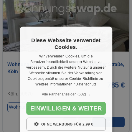
Diese Webseite verwendet
1 / 11
Cookies.
Wir verwenden Cookies, um die
Benutzerfreundlichkeit unserer Website zu
Wohnungsswap - 2 Zimmer, 59 m² - Krefelder Straße,
verbessern. Durch die weitere Nutzung unserer
Köln
Webseite stimmen Sie der Verwendung von
Cookies gemäß unserer Cookie-Richtlinie zu.
785 €
Weitere Informationen / Datenschutz
Köln, 50670
Alle Partner anzeigen
(602) →
Wohnung
ca. 59,00 m²
Zimmer 2
EINWILLIGEN & WEITER
➜
★
➦
OHNE WERBUNG FÜR 2,99 €