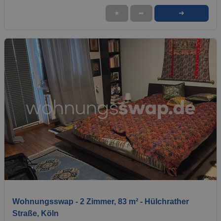
➜
★
➦
1 / 15
Wohnungsswap - 2 Zimmer, 83 m² - Hülchrather
Straße, Köln