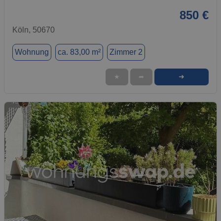
850 €
Köln, 50670
Wohnung
ca. 83,00 m²
Zimmer 2
➜
★
➦