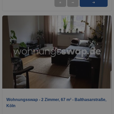
➜
★
➦
1 / 8
Wohnungsswap - 2 Zimmer, 67 m² - Balthasarstraße,
Köln