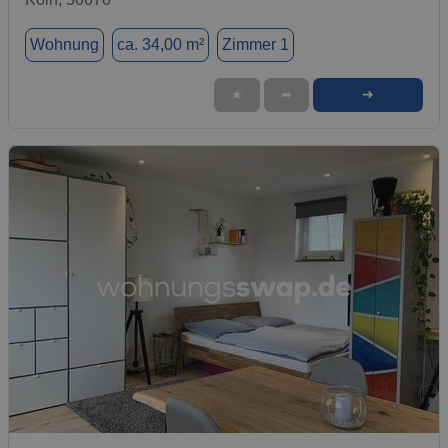
Wohnung
ca. 34,00 m²
Zimmer 1
➜
★
➦
1 / 12