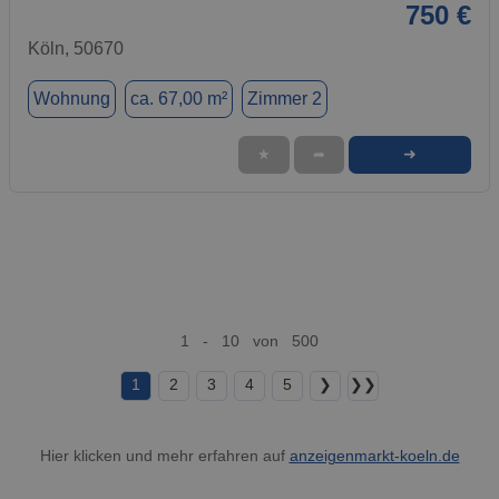
750 €
Köln, 50670
Wohnung
ca. 67,00 m²
Zimmer 2
➜
★
➦
1 - 10 von 500
1
2
3
4
5
❯
❯❯
Hier klicken und mehr erfahren auf
anzeigenmarkt-koeln.de