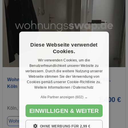
Diese Webseite verwendet
Cookies.
Wir verwenden Cookies, um die
1 / 7
Benutzerfreundlichkeit unserer Website zu
verbessern. Durch die weitere Nutzung unserer
Webseite stimmen Sie der Verwendung von
Wohnungsswap - 3 Zimmer, 74 m² - Jülicher Str.,
Cookies gemäß unserer Cookie-Richtlinie zu.
Köln
Weitere Informationen / Datenschutz
Alle Partner anzeigen
(602) →
1.400 €
Köln, 50674
EINWILLIGEN & WEITER
Wohnung
ca. 74,00 m²
Zimmer 3
OHNE WERBUNG FÜR 2,99 €