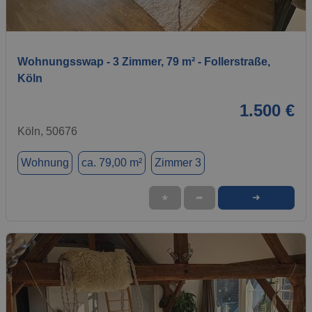
1 / 6
Wohnungsswap - 3 Zimmer, 79 m² - Follerstraße,
Köln
1.500 €
Köln, 50676
Wohnung
ca. 79,00 m²
Zimmer 3
➜
★
➦