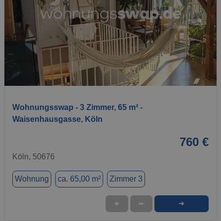
1 / 6
Wohnungsswap - 3 Zimmer, 65 m² -
Waisenhausgasse, Köln
760 €
Köln, 50676
Wohnung
ca. 65,00 m²
Zimmer 3
➜
★
➦