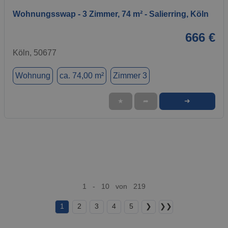
Wohnungsswap - 3 Zimmer, 74 m² - Salierring, Köln
666 €
Köln, 50677
Wohnung
ca. 74,00 m²
Zimmer 3
➜
★
➦
1 - 10 von 219
1
2
3
4
5
❯
❯❯