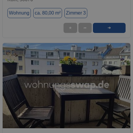
Wohnung
ca. 80,00 m²
Zimmer 3
➜
★
➦
1 / 7