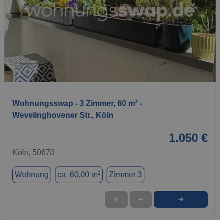
1 / 7
Wohnungsswap - 3 Zimmer, 60 m² -
Wevelinghovener Str., Köln
1.050 €
Köln, 50670
Wohnung
ca. 60,00 m²
Zimmer 3
➜
★
➦