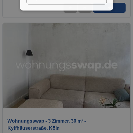
➜
★
➦
1 / 15
Wohnungsswap - 3 Zimmer, 30 m² -
Kyffhäuserstraße, Köln