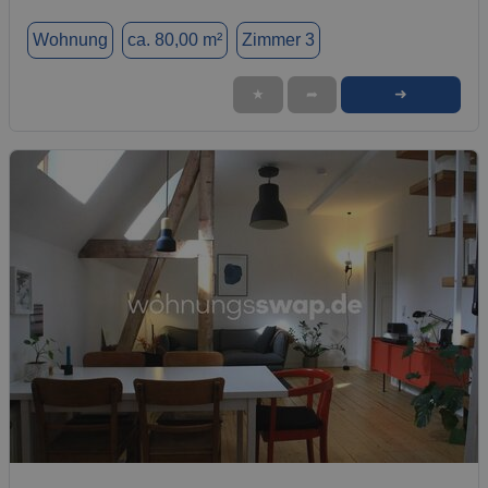
Wohnung
ca. 80,00 m²
Zimmer 3
➜
★
➦
1 / 11