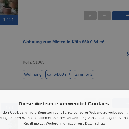
★
➦
1 / 14
Wohnung zum Mieten in Köln 950 € 64 m²
Köln, 51069
Wohnung
ca. 64,00 m²
Zimmer 2
Diese Webseite verwendet Cookies.
★
➦
1 / 1
nden Cookies, um die Benutzerfreundlichkeit unserer Website zu verbessern.
tzung unserer Webseite stimmen Sie der Verwendung von Cookies gemäß unse
Richtlinie zu.
Weitere Informationen / Datenschutz