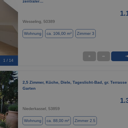
zentraler…
1.
Wesseling, 50389
Wohnung
ca. 106,00 m²
Zimmer 3
★
➦
1 / 14
2,5 Zimmer, Küche, Diele, Tageslicht-Bad, gr. Terrasse
Garten
1.
Niederkassel, 53859
Wohnung
ca. 88,00 m²
Zimmer 2.5