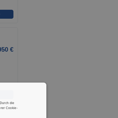
➜
950 €
➜
 Durch die
rer Cookie-