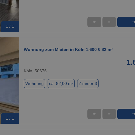
★
➦
1 / 1
Wohnung zum Mieten in Köln 1.600 € 82 m²
1.
Köln, 50676
Wohnung
ca. 82,00 m²
Zimmer 3
★
➦
1 / 1