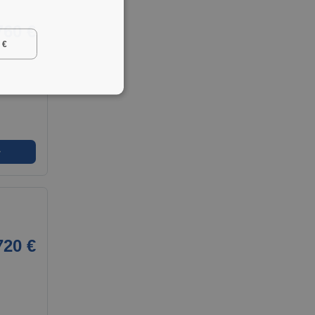
760 €
 €
➜
720 €