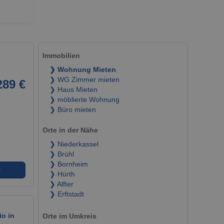
Immobilien
❯ Wohnung Mieten
❯ WG Zimmer mieten
289 €
❯ Haus Mieten
❯ möblierte Wohnung
❯ Büro mieten
Orte in der Nähe
❯ Niederkassel
❯ Brühl
❯ Bornheim
➜
❯ Hürth
❯ Alfter
❯ Erftstadt
o in
Orte im Umkreis