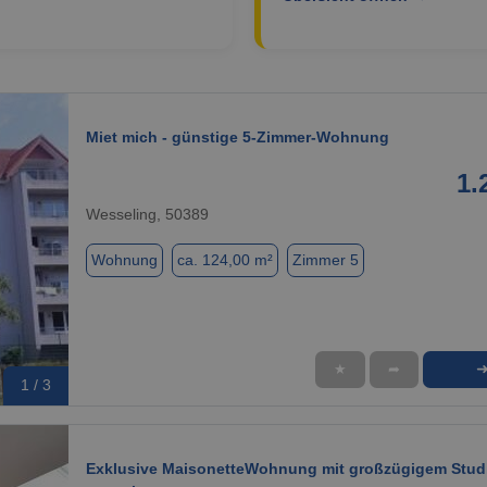
Miet mich - günstige 5-Zimmer-Wohnung
1.
Wesseling, 50389
Wohnung
ca. 124,00 m²
Zimmer 5
★
➦
1 / 3
Exklusive MaisonetteWohnung mit großzügigem Studi