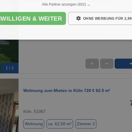
Wohnung zum Mieten in Köln 760 € 62.82 m²
Alle Partner anzeigen
(602) →
NWILLIGEN & WEITER
OHNE WERBUNG FÜR 2,99
Köln, 50769
Wohnung
ca. 62,82 m²
Zimmer 2
★
➦
1 / 1
Wohnung zum Mieten in Köln 720 € 62.5 m²
Köln, 51067
Wohnung
ca. 62,50 m²
Zimmer 2