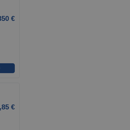
350 €
➜
,85 €