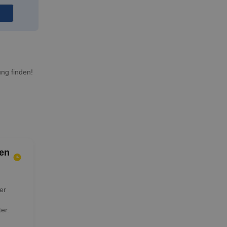
ng finden!
en
er
er.