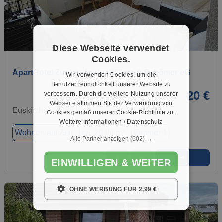
1 / 14
Diese Webseite verwendet
Cookies.
ApartHotel Zur Linde - by Willms & Schömer eG
Wir verwenden Cookies, um die
Benutzerfreundlichkeit unserer Website zu
20 €
verbessern. Durch die weitere Nutzung unserer
Webseite stimmen Sie der Verwendung von
Euskirchen, 53881
Cookies gemäß unserer Cookie-Richtlinie zu.
Weitere Informationen / Datenschutz
Wohnen auf Zeit
ca. 20,00 m²
Zimmer 1
Alle Partner anzeigen
(602) →
➜
★
➦
EINWILLIGEN & WEITER
OHNE WERBUNG FÜR 2,99 €