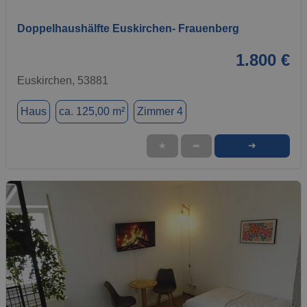
Doppelhaushälfte Euskirchen- Frauenberg
1.800 €
Euskirchen, 53881
Haus
ca. 125,00 m²
Zimmer 4
➜
★
➦