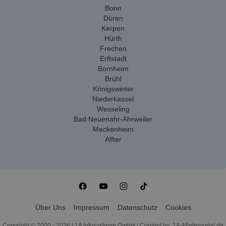
Bonn
Düren
Kerpen
Hürth
Frechen
Erftstadt
Bornheim
Brühl
Königswinter
Niederkassel
Wesseling
Bad Neuenahr-Ahrweiler
Meckenheim
Alfter
Über Uns
Impressum
Datenschutz
Cookies
Copyright © 2000 - 2026 | 1A Infosysteme GmbH | Content by: 1A-Mieterportal.de