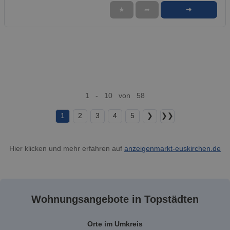
➜
★
➦
1 - 10 von 58
1
2
3
4
5
❯
❯❯
Hier klicken und mehr erfahren auf
anzeigenmarkt-euskirchen.de
Wohnungsangebote in Topstädten
Orte im Umkreis