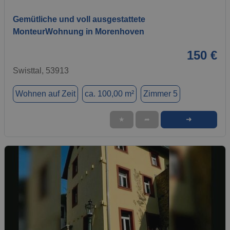
Gemütliche und voll ausgestattete
MonteurWohnung in Morenhoven
150 €
Swisttal, 53913
Wohnen auf Zeit
ca. 100,00 m²
Zimmer 5
➜
★
➦