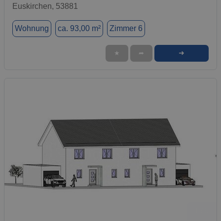
Euskirchen, 53881
Wohnung
ca. 93,00 m²
Zimmer 6
➜
★
➦
1 / 5