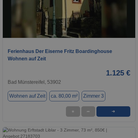
1 / 20
Ferienhaus Der Eiserne Fritz Boardinghouse
Wohnen auf Zeit
1.125 €
Bad Münstereifel, 53902
Wohnen auf Zeit
ca. 80,00 m²
Zimmer 3
➜
★
➦