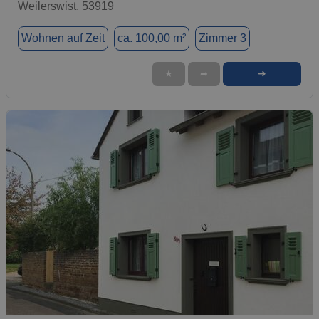
Weilerswist, 53919
Wohnen auf Zeit
ca. 100,00 m²
Zimmer 3
➜
★
➦
1 / 6