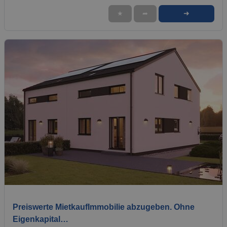
➜
★
➦
1 / 4
Preiswerte MietkaufImmobilie abzugeben. Ohne
Eigenkapital…