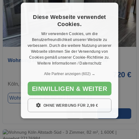
Diese Webseite verwendet
Cookies.
Wir verwenden Cookies, um die
Benutzerfreundlichkeit unserer Website zu
1 / 1
verbessern. Durch die weitere Nutzung unserer
Webseite stimmen Sie der Verwendung von
Cookies gemäß unserer Cookie-Richtlinie zu.
Wohnung zum Mieten in Köln 720 € 62.5 m²
Weitere Informationen / Datenschutz
720 €
Alle Partner anzeigen
(602) →
Köln, 51067
EINWILLIGEN & WEITER
Wohnung
ca. 62,50 m²
Zimmer 2
OHNE WERBUNG FÜR 2,99 €
➜
★
➦