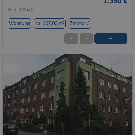
1.350 €
Köln, 50672
Wohnung
ca. 107,00 m²
Zimmer 3
➜
★
➦
1 / 1