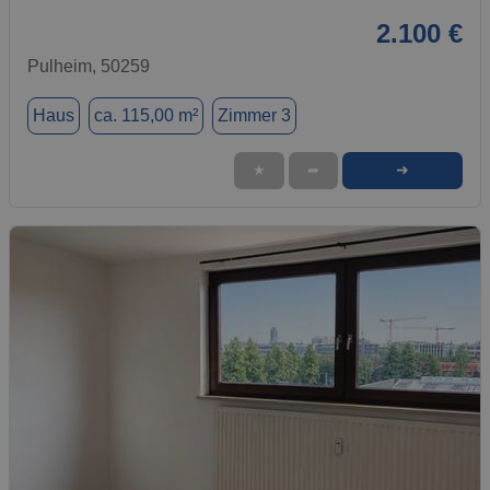
2.100 €
Pulheim, 50259
Haus
ca. 115,00 m²
Zimmer 3
➜
★
➦