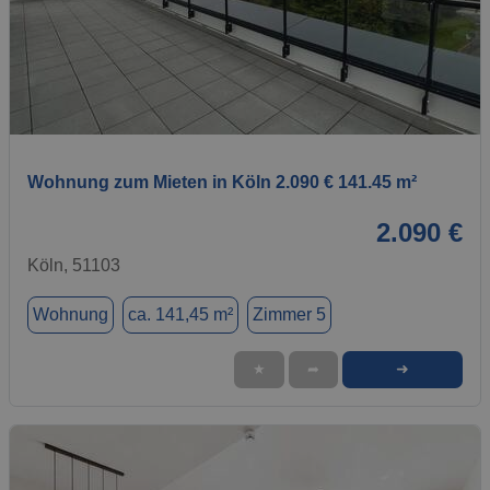
1 / 1
Wohnung zum Mieten in Köln 2.090 € 141.45 m²
2.090 €
Köln, 51103
Wohnung
ca. 141,45 m²
Zimmer 5
➜
★
➦