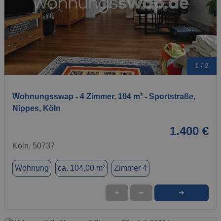
1 / 2
Wohnungsswap - 4 Zimmer, 104 m² - Sportstraße,
Nippes, Köln
1.400 €
Köln, 50737
Wohnung
ca. 104,00 m²
Zimmer 4
➜
★
➦