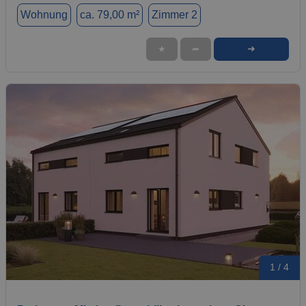
Wohnung
ca. 79,00 m²
Zimmer 2
➜
★
➦
1 / 4