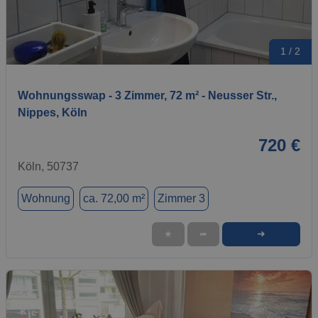
1 / 2
Wohnungsswap - 3 Zimmer, 72 m² - Neusser Str.,
Nippes, Köln
720 €
Köln, 50737
Wohnung
ca. 72,00 m²
Zimmer 3
➜
★
➦