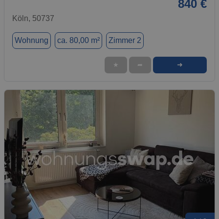
840 €
Köln, 50737
Wohnung
ca. 80,00 m²
Zimmer 2
➜
★
➦