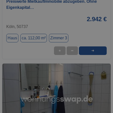
Preiswerte MietkaufImmobilie abzugeben. Ohne
Eigenkapital…
2.942 €
Köln, 50737
Haus
ca. 112,00 m²
Zimmer 3
➜
★
➦