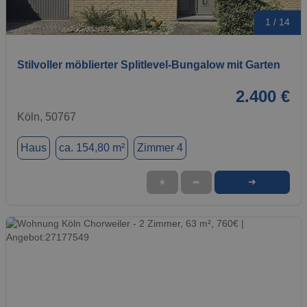
1 / 14
Stilvoller möblierter Splitlevel-Bungalow mit Garten
2.400 €
Köln, 50767
Haus
ca. 154,80 m²
Zimmer 4
➜
★
➦