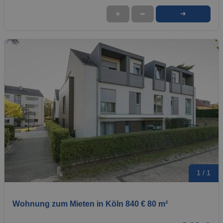
➜
★
➦
1 / 1
Wohnung zum Mieten in Köln 840 € 80 m²