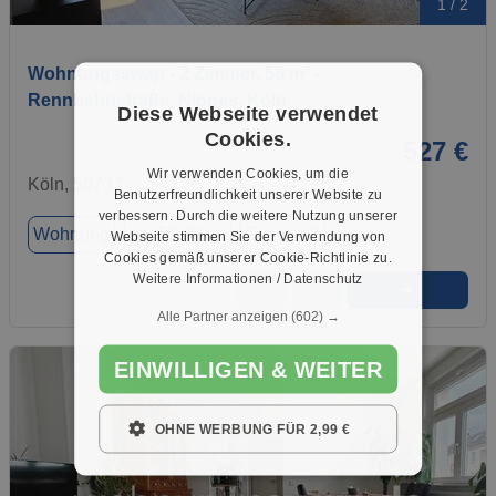
1 / 2
Wohnungsswap - 2 Zimmer, 56 m² -
Rennbahnstraße, Nippes, Köln
Diese Webseite verwendet
Cookies.
527 €
Wir verwenden Cookies, um die
Köln, 50737
Benutzerfreundlichkeit unserer Website zu
verbessern. Durch die weitere Nutzung unserer
Wohnung
ca. 56,00 m²
Zimmer 2
Webseite stimmen Sie der Verwendung von
Cookies gemäß unserer Cookie-Richtlinie zu.
Weitere Informationen / Datenschutz
➜
★
➦
Alle Partner anzeigen
(602) →
EINWILLIGEN & WEITER
OHNE WERBUNG FÜR 2,99 €