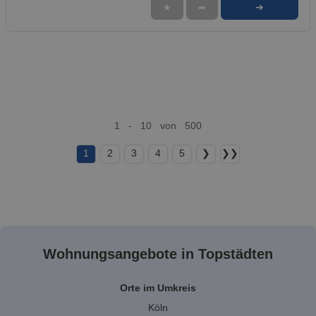
➜
★
➦
1 - 10 von 500
1
2
3
4
5
❯
❯❯
Wohnungsangebote in Topstädten
Orte im Umkreis
Köln