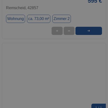
595 €
Remscheid, 42857
Wohnung
ca. 73,00 m²
Zimmer 2
➜
★
➦
1 / 1