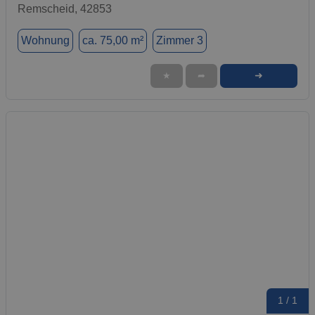
Remscheid, 42853
Wohnung
ca. 75,00 m²
Zimmer 3
➜
★
➦
1 / 1