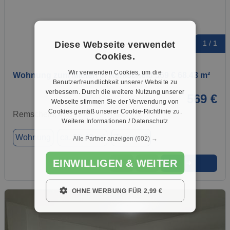
Diese Webseite verwendet
1 / 1
Cookies.
Wir verwenden Cookies, um die
Wohnung zum Mieten in Remscheid 569 € 68.43 m²
Benutzerfreundlichkeit unserer Website zu
verbessern. Durch die weitere Nutzung unserer
569 €
Webseite stimmen Sie der Verwendung von
Cookies gemäß unserer Cookie-Richtlinie zu.
Remscheid, 42857
Weitere Informationen / Datenschutz
Wohnung
ca. 68,43 m²
Zimmer 3
Alle Partner anzeigen
(602) →
EINWILLIGEN & WEITER
➜
★
➦
OHNE WERBUNG FÜR 2,99 €