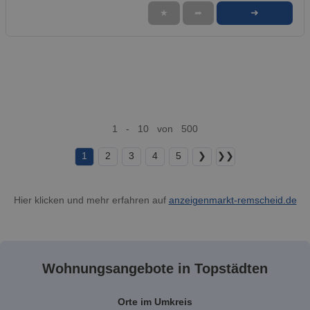
➜
★
➦
1 - 10 von 500
1
2
3
4
5
❯
❯❯
Hier klicken und mehr erfahren auf
anzeigenmarkt-remscheid.de
Wohnungsangebote in Topstädten
Orte im Umkreis