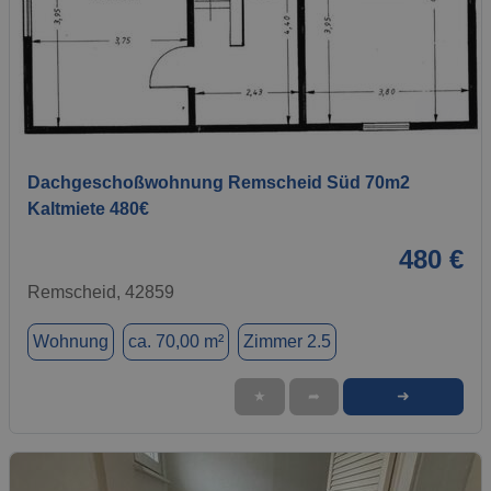
1 / 4
Dachgeschoßwohnung Remscheid Süd 70m2
Kaltmiete 480€
480 €
Remscheid, 42859
Wohnung
ca. 70,00 m²
Zimmer 2.5
➜
★
➦