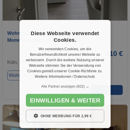
1 / 5
Diese Webseite verwendet
Wohnungsswap - 1 Zimmer, 25 m² -
Cookies.
Mommsenstraße, Lindenthal, Köln
Wir verwenden Cookies, um die
410 €
Benutzerfreundlichkeit unserer Website zu
verbessern. Durch die weitere Nutzung unserer
Köln, 50935
Webseite stimmen Sie der Verwendung von
Cookies gemäß unserer Cookie-Richtlinie zu.
Wohnung
ca. 25,00 m²
Zimmer 1
Weitere Informationen / Datenschutz
Alle Partner anzeigen
(602) →
➜
★
➦
EINWILLIGEN & WEITER
OHNE WERBUNG FÜR 2,99 €