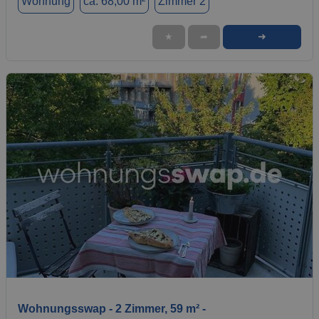
Wohnung
ca. 68,00 m²
Zimmer 2
➜
★
➦
1 / 7
Wohnungsswap - 2 Zimmer, 59 m² -