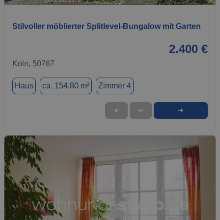
Stilvoller möblierter Splitlevel-Bungalow mit Garten
2.400 €
Köln, 50767
Haus
ca. 154,80 m²
Zimmer 4
➜
★
➦