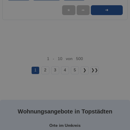
➜
★
➦
1 - 10 von 500
1
2
3
4
5
❯
❯❯
Wohnungsangebote in Topstädten
Orte im Umkreis