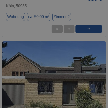
Köln, 50935
Wohnung
ca. 50,00 m²
Zimmer 2
➜
★
➦
1 / 14