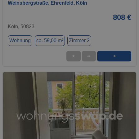
Weinsbergstraße, Ehrenfeld, Köln
808 €
Köln, 50823
Wohnung
ca. 59,00 m²
Zimmer 2
➜
★
➦