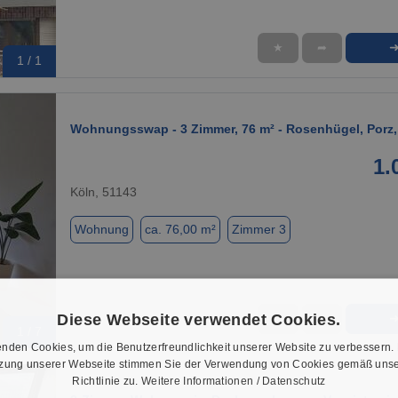
★
➦
1 / 1
Wohnungsswap - 3 Zimmer, 76 m² - Rosenhügel, Porz,
1.
Köln, 51143
Wohnung
ca. 76,00 m²
Zimmer 3
Diese Webseite verwendet Cookies.
★
➦
1 / 7
nden Cookies, um die Benutzerfreundlichkeit unserer Website zu verbessern.
tzung unserer Webseite stimmen Sie der Verwendung von Cookies gemäß unse
Richtlinie zu.
Weitere Informationen / Datenschutz