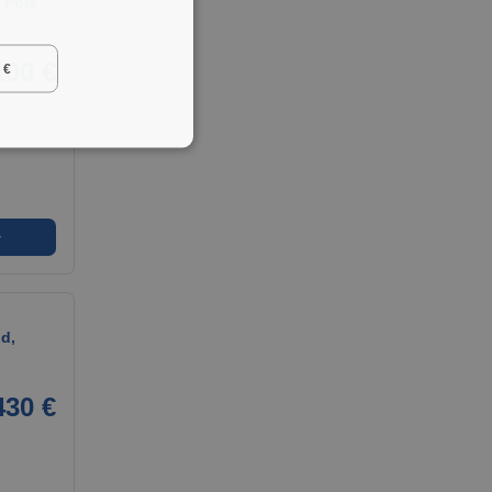
 Porz
100 €
 €
➜
d,
430 €