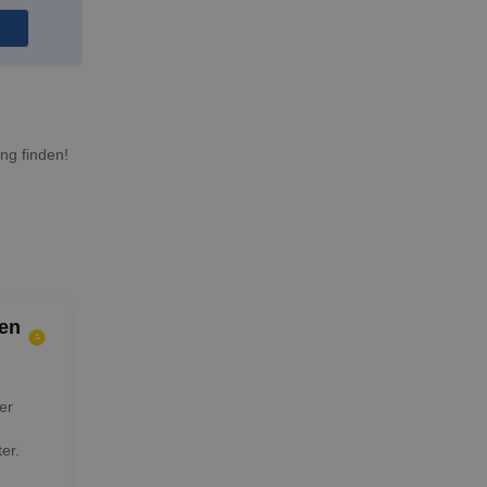
ng finden!
en
er
er.