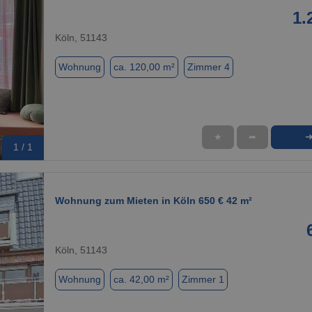
1.
Köln, 51143
Wohnung
ca. 120,00 m²
Zimmer 4
★
➦
1 / 1
Wohnung zum Mieten in Köln 650 € 42 m²
Köln, 51143
Wohnung
ca. 42,00 m²
Zimmer 1