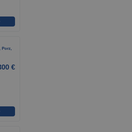
➜
 Porz,
300 €
➜