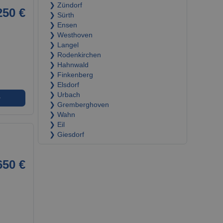
❯ Zündorf
250 €
❯ Sürth
❯ Ensen
❯ Westhoven
❯ Langel
❯ Rodenkirchen
❯ Hahnwald
❯ Finkenberg
❯ Elsdorf
❯ Urbach
➜
❯ Gremberghoven
❯ Wahn
❯ Eil
❯ Giesdorf
650 €