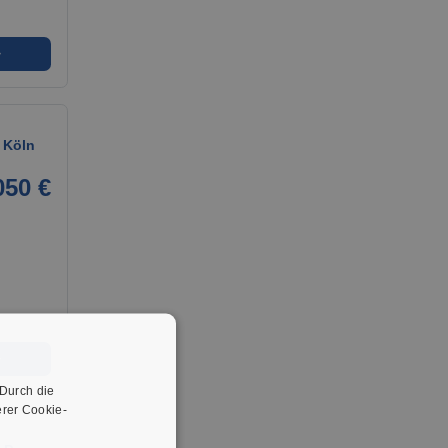
➜
 Köln
050 €
➜
 Durch die
rer Cookie-