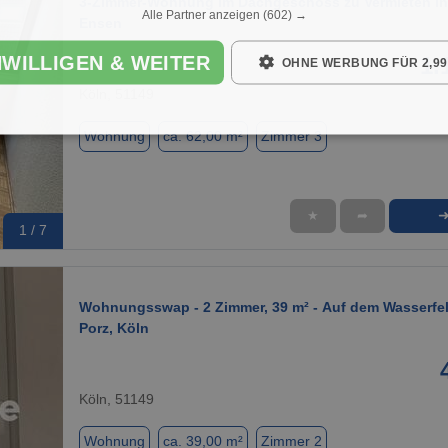
3-Zimmer-Wohnung im Dachgeschoss zu Vermieten in
Alle Partner anzeigen
(602) →
Ensen
NWILLIGEN & WEITER
1.
OHNE WERBUNG FÜR 2,99
Köln, 51149
Wohnung
ca. 62,00 m²
Zimmer 3
★
➦
1 / 7
Wohnungsswap - 2 Zimmer, 39 m² - Auf dem Wasserfel
Porz, Köln
Köln, 51149
Wohnung
ca. 39,00 m²
Zimmer 2