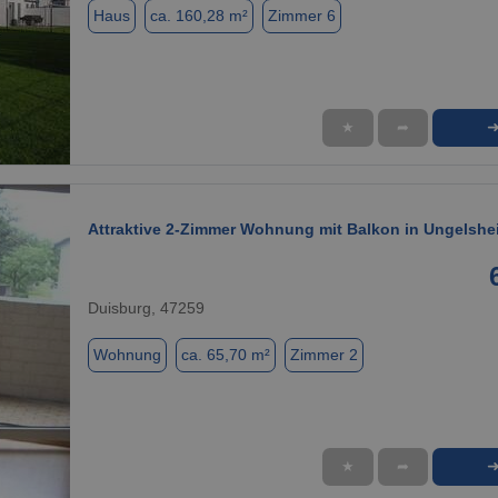
Haus
ca. 160,28 m²
Zimmer 6
★
➦
1 / 1
Attraktive 2-Zimmer Wohnung mit Balkon in Ungelshe
Duisburg, 47259
Wohnung
ca. 65,70 m²
Zimmer 2
★
➦
1 / 6