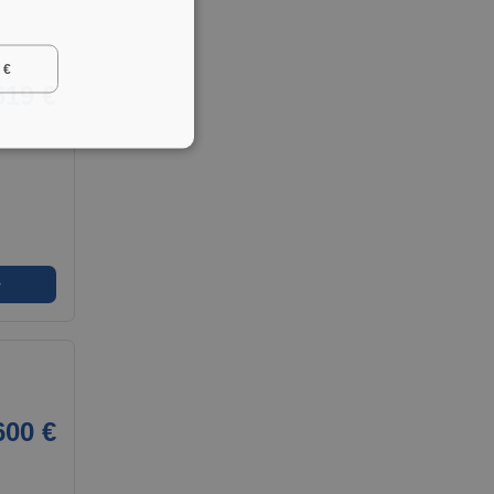
 €
619 €
➜
600 €