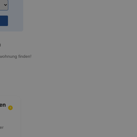
n
twohnung finden!
en
er