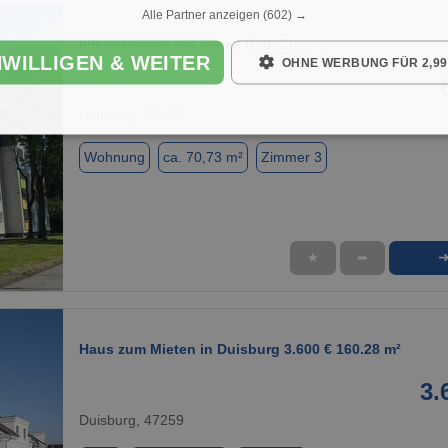
Alle Partner anzeigen
(602) →
Ich bekomme ein neues BadeZimmer
NWILLIGEN & WEITER
OHNE WERBUNG FÜR 2,99
Duisburg, 47249
Wohnung
ca. 70,73 m²
Zimmer 3
★
➦
1 / 6
Haus zum Mieten in Duisburg 3.600 € 160.28 m²
3.
Duisburg, 47259