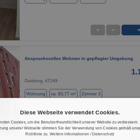
★
➦
1 / 12
Anspruchsvolles Wohnen in gepflegter Umgebung
1.
Duisburg, 47249
Wohnung
ca. 83,77 m²
Zimmer 3
Diese Webseite verwendet Cookies.
nden Cookies, um die Benutzerfreundlichkeit unserer Website zu verbessern.
★
➦
tzung unserer Webseite stimmen Sie der Verwendung von Cookies gemäß unse
1 / 6
Richtlinie zu.
Weitere Informationen / Datenschutz