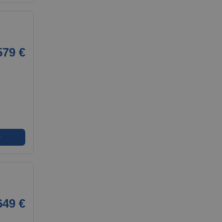
579 €
➜
649 €