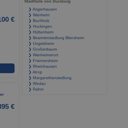
Stadtteile von Duisburg
❯ Angerhausen
❯ Wanheim
100 €
❯ Buchholz
❯ Huckingen
❯ Hüttenheim
❯ Beamtensiedlung Bliersheim
❯ Ungelsheim
❯ Großenbaum
❯ Wanheimerort
❯ Friemersheim
❯ Rheinhausen
➜
❯ Atrop
❯ Margarethensiedlung
❯ Wedau
❯ Rahm
er
895 €