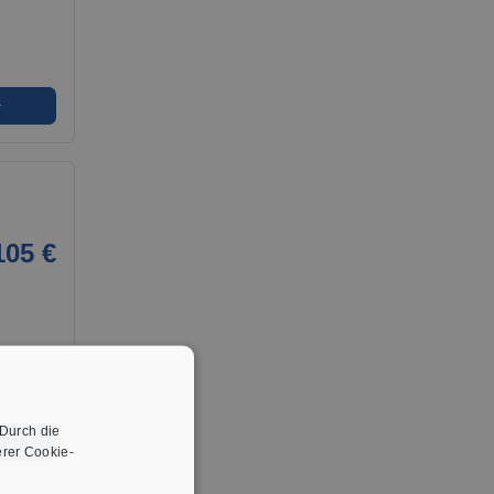
➜
105 €
 Durch die
➜
rer Cookie-