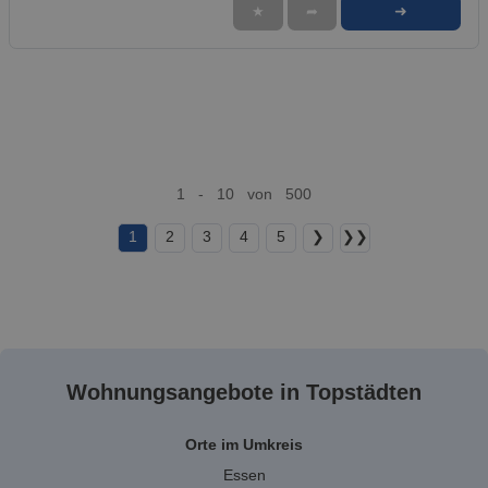
➜
★
➦
1 - 10 von 500
1
2
3
4
5
❯
❯❯
Wohnungsangebote in Topstädten
Orte im Umkreis
Essen