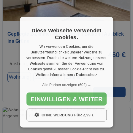
1 / 10
Diese Webseite verwendet
Gepflegte 2-Zimmer-Wohnung mit Balkon | Ausblick
Cookies.
ins Grüne
Wir verwenden Cookies, um die
Benutzerfreundlichkeit unserer Website zu
460 €
verbessern. Durch die weitere Nutzung unserer
Duisburg, 47169
Webseite stimmen Sie der Verwendung von
Cookies gemäß unserer Cookie-Richtlinie zu.
Weitere Informationen / Datenschutz
Wohnung
ca. 69,00 m²
Zimmer 2
Alle Partner anzeigen
(602) →
➜
★
➦
EINWILLIGEN & WEITER
OHNE WERBUNG FÜR 2,99 €