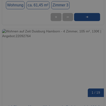
Wohnung
ca. 61,45 m²
Zimmer 3
➜
★
➦
1 / 19