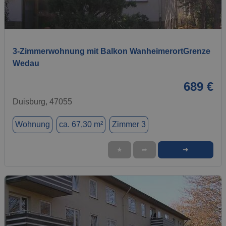
1 / 10
3-Zimmerwohnung mit Balkon WanheimerortGrenze
Wedau
689 €
Duisburg, 47055
Wohnung
ca. 67,30 m²
Zimmer 3
➜
★
➦