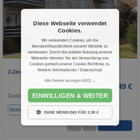
Diese Webseite verwendet
Cookies.
Wir verwenden Cookies, um die
Benutzerfreundlichkeit unserer Website zu
verbessern. Durch die weitere Nutzung unserer
1 / 20
Webseite stimmen Sie der Verwendung von
Cookies gemäß unserer Cookie-Richtlinie zu.
Weitere Informationen / Datenschutz
2-Zimmer-Wohnung in Duisburg Wanheimerort
Alle Partner anzeigen
(602) →
649 €
EINWILLIGEN & WEITER
Duisburg, 47055
Wohnung
ca. 62,46 m²
Zimmer 3
OHNE WERBUNG FÜR 2,99 €
➜
★
➦