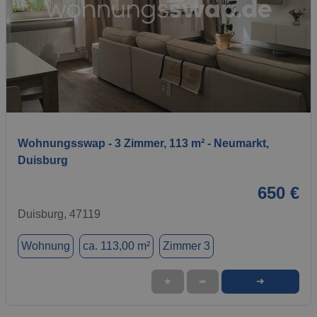
1 / 12
Wohnungsswap - 3 Zimmer, 113 m² - Neumarkt,
Duisburg
650 €
Duisburg, 47119
Wohnung
ca. 113,00 m²
Zimmer 3
➜
★
➦