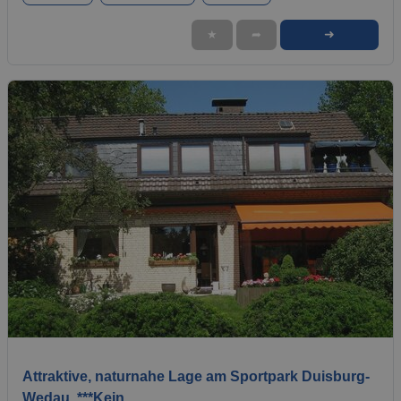
➜
★
➦
1 / 11
Attraktive, naturnahe Lage am Sportpark Duisburg-
Wedau. ***Kein…