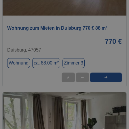
1 / 1
Wohnung zum Mieten in Duisburg 770 € 88 m²
770 €
Duisburg, 47057
Wohnung
ca. 88,00 m²
Zimmer 3
➜
★
➦