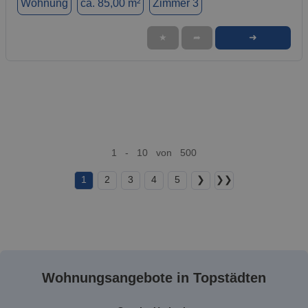
Wohnung
ca. 85,00 m²
Zimmer 3
➜
★
➦
1 - 10 von 500
1
2
3
4
5
❯
❯❯
Wohnungsangebote in Topstädten