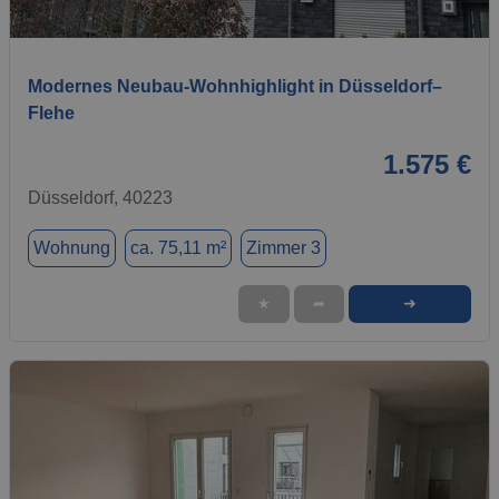
1 / 20
Modernes Neubau-Wohnhighlight in Düsseldorf–
Flehe
1.575 €
Düsseldorf, 40223
Wohnung
ca. 75,11 m²
Zimmer 3
➜
★
➦