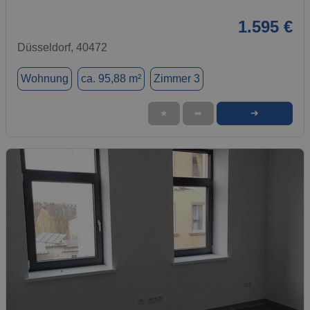
1.595 €
Düsseldorf, 40472
Wohnung
ca. 95,88 m²
Zimmer 3
➜
★
➦