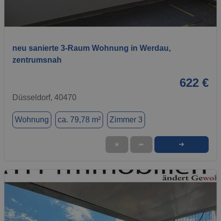
1 / 2
neu sanierte 3-Raum Wohnung in Werdau,
zentrumsnah
622 €
Düsseldorf, 40470
Wohnung
ca. 79,78 m²
Zimmer 3
➜
★
➦