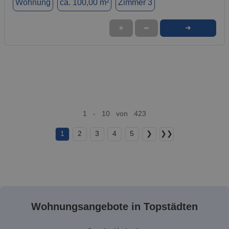
Wohnung
ca. 100,00 m²
Zimmer 3
➜
★
➦
1 - 10 von 423
1
2
3
4
5
❯
❯❯
Wohnungsangebote in Topstädten