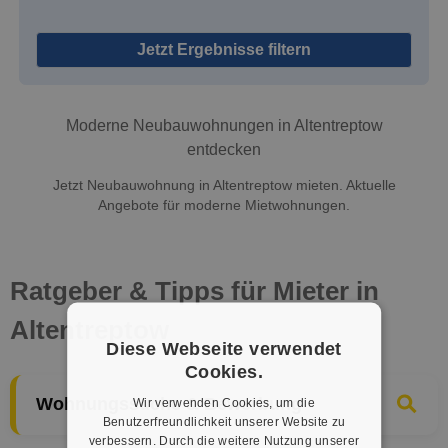
Jetzt Ergebnisse filtern
Moderne Neubauwohnungen in Altentreptow
entdecken
Jetzt Neubauwohnung in Altentreptow mieten. Aktuelle
Angebote für moderne Mietwohnungen.
Ratgeber & Tipps für Mieter in
Altentreptow
Diese Webseite verwendet
Cookies.
Wohnungssuche & Bewerbung
Wir verwenden Cookies, um die
Benutzerfreundlichkeit unserer Website zu
verbessern. Durch die weitere Nutzung unserer