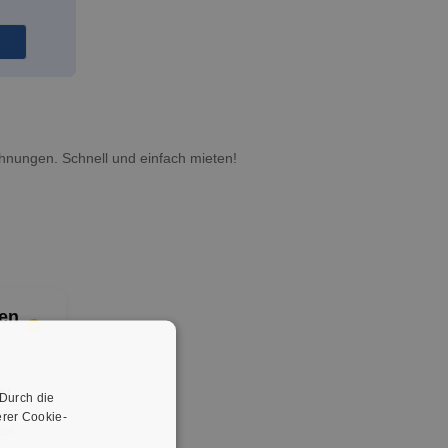
hnungen. Schnell und einfach mieten!
en
er
 Durch die
rer Cookie-
er.