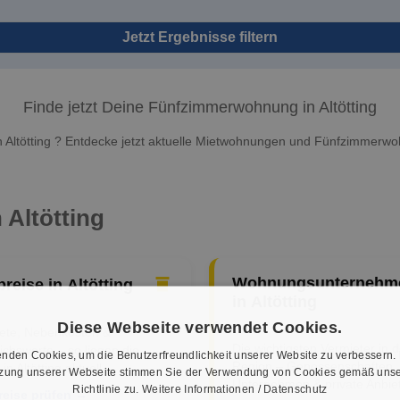
Jetzt Ergebnisse filtern
Finde jetzt Deine Fünfzimmerwohnung in Altötting
Altötting ? Entdecke jetzt aktuelle Mietwohnungen und Fünfzimmerwo
 Altötting
Wohnungsunternehm
preise in Altötting
in Altötting
Diese Webseite verwendet Cookies.
iete, Nebenkosten &
Die wichtigsten Vermieter in d
ichswerte – so liegen die
nden Cookies, um die Benutzerfreundlichkeit unserer Website zu verbessern.
Region – Genossenschaften,
in Altötting aktuell.
tzung unserer Webseite stimmen Sie der Verwendung von Cookies gemäß unse
Unternehmen & private Anbiet
Richtlinie zu.
Weitere Informationen / Datenschutz
reise prüfen →