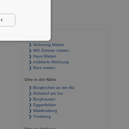
 €
Immobilien
❯ Wohnung Mieten
❯ WG Zimmer mieten
❯ Haus Mieten
❯ möblierte Wohnung
❯ Büro mieten
Orte in der Nähe
❯ Burgkirchen an der Alz
❯ Mühldorf am Inn
❯ Burghausen
❯ Eggenfelden
❯ Waldkraiburg
❯ Trostberg