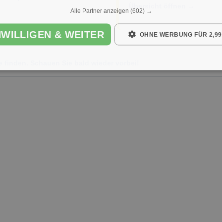
Übersicht öffnen →
Alle Partner anzeigen
(602) →
NWILLIGEN & WEITER
OHNE WERBUNG FÜR 2,99
e finden. Schauen Sie bald wieder vorbei!