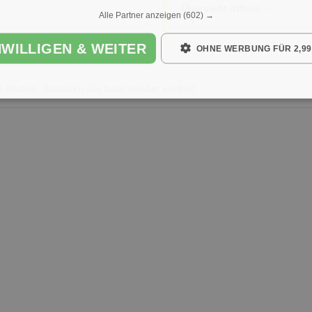
Übersicht öffnen →
Alle Partner anzeigen
(602) →
NWILLIGEN & WEITER
OHNE WERBUNG FÜR 2,99
e finden. Schauen Sie bald wieder vorbei!