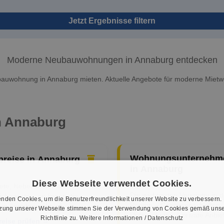
Jetzt Ergebnisse filtern
Moderne Neubauwohnungen in Annaburg entdecken
bauwohnung in Annaburg mieten. Aktuelle Angebote für moderne Miet
in Annaburg
Wohnungsunternehm
preise in Annaburg
in Annaburg
Diese Webseite verwendet Cookies.
iete, Nebenkosten &
Die wichtigsten Vermieter in d
ichswerte – so liegen die
nden Cookies, um die Benutzerfreundlichkeit unserer Website zu verbessern.
Region – Genossenschaften,
 in Annaburg aktuell.
tzung unserer Webseite stimmen Sie der Verwendung von Cookies gemäß unse
Unternehmen & private Anbiet
Richtlinie zu.
Weitere Informationen / Datenschutz
reise prüfen →