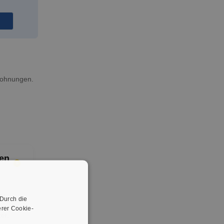
wohnungen.
en
er
 Durch die
rer Cookie-
er.