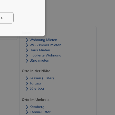
 €
Immobilien
❯ Wohnung Mieten
❯ WG Zimmer mieten
❯ Haus Mieten
❯ möblierte Wohnung
❯ Büro mieten
Orte in der Nähe
❯ Jessen (Elster)
❯ Torgau
❯ Jüterbog
Orte im Umkreis
❯ Kemberg
❯ Zahna-Elster