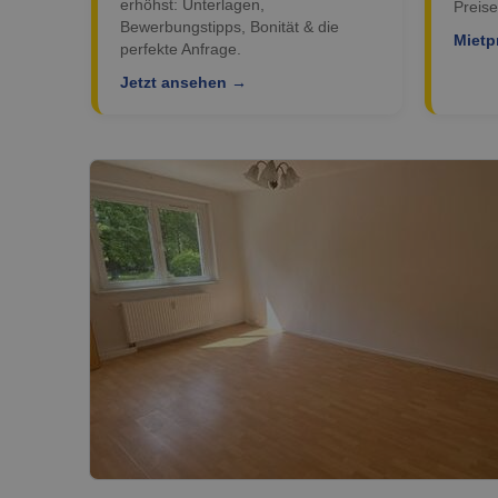
erhöhst: Unterlagen,
Preise
Bewerbungstipps, Bonität & die
Mietp
perfekte Anfrage.
Jetzt ansehen →