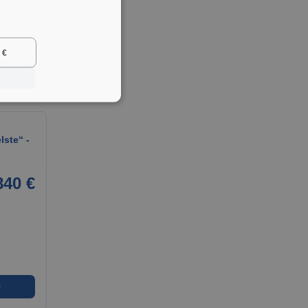
 €
➜
ste“ -
840 €
➜