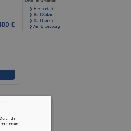
Orte im Umkreis
❯ Hermsdorf
❯ Bad Sulza
❯ Bad Berka
400 €
❯ Am Ettersberg
➜
ste“ -
433 €
 Durch die
rer Cookie-