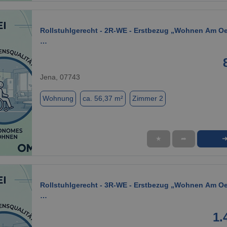
Rollstuhlgerecht - 2R-WE - Erstbezug „Wohnen Am Oel
…
Jena, 07743
Wohnung
ca. 56,37 m²
Zimmer 2
★
➦
1 / 30
Rollstuhlgerecht - 3R-WE - Erstbezug „Wohnen Am Oel
…
1.