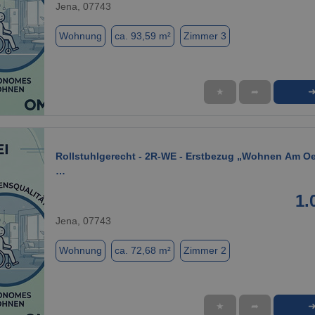
Jena, 07743
Wohnung
ca. 93,59 m²
Zimmer 3
★
➦
1 / 30
Rollstuhlgerecht - 2R-WE - Erstbezug „Wohnen Am Oel
…
1.
Jena, 07743
Wohnung
ca. 72,68 m²
Zimmer 2
★
➦