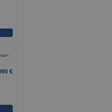
➜
ste“ -
090 €
➜