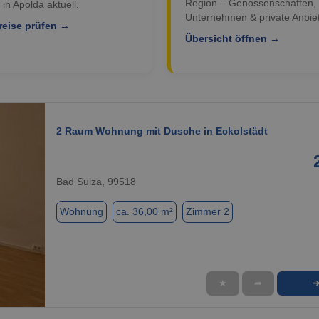
Region – Genossenschaften,
 in Apolda aktuell.
Unternehmen & private Anbiet
reise prüfen →
Übersicht öffnen →
2 Raum Wohnung mit Dusche in Eckolstädt
Bad Sulza, 99518
Wohnung
ca. 36,00 m²
Zimmer 2
★
➦
1 / 5