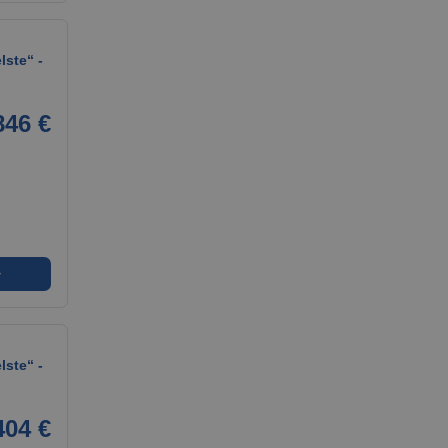
ste“ -
846 €
➜
ste“ -
404 €