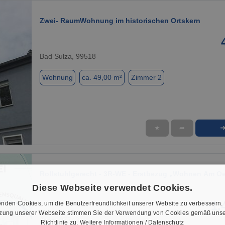
Zwei- RaumWohnung im historischen Ortskern
Bad Sulza, 99518
Wohnung
ca. 49,00 m²
Zimmer 2
★
➦
1 / 1
Rollstuhlgerecht - 3R-WE - Erstbezug „Wohnen Am Oel
…
Diese Webseite verwendet Cookies.
1.
nden Cookies, um die Benutzerfreundlichkeit unserer Website zu verbessern.
tzung unserer Webseite stimmen Sie der Verwendung von Cookies gemäß unse
Jena, 07743
Richtlinie zu.
Weitere Informationen / Datenschutz