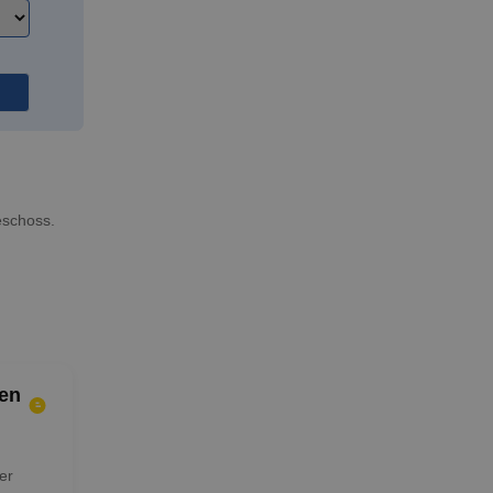
eschoss.
en
er