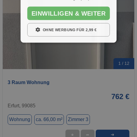
EINWILLIGEN & WEITER
OHNE WERBUNG FÜR 2,99 €
1 / 12
3 Raum Wohnung
762 €
Erfurt, 99085
Wohnung
ca. 66,00 m²
Zimmer 3
➜
★
➦