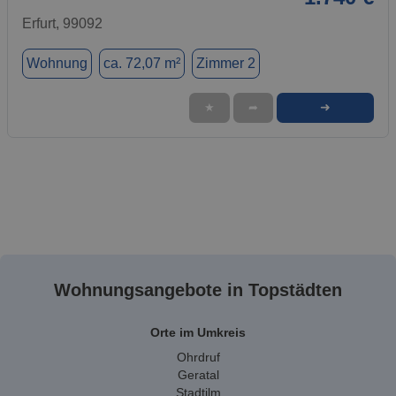
Erfurt, 99092
Wohnung
ca. 72,07 m²
Zimmer 2
➜
★
➦
Wohnungsangebote in Topstädten
Orte im Umkreis
Ohrdruf
Geratal
Stadtilm