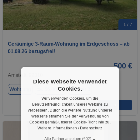
1 / 7
Geräumige 3-Raum-Wohnung im Erdgeschoss – ab
01.08.26 bezugsfrei!
500 €
Arnstadt, 99310
Diese Webseite verwendet
Cookies.
Wohnung
ca. 66,00 m²
Zimmer 3
Wir verwenden Cookies, um die
Benutzerfreundlichkeit unserer Website zu
➜
★
➦
verbessern. Durch die weitere Nutzung unserer
Webseite stimmen Sie der Verwendung von
Cookies gemäß unserer Cookie-Richtlinie zu.
Weitere Informationen / Datenschutz
Alle Partner anzeigen
(602) →