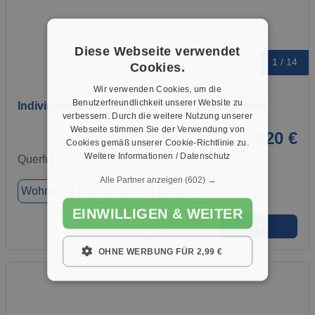
Diese Webseite verwendet
1 / 14
Cookies.
Wir verwenden Cookies, um die
Benutzerfreundlichkeit unserer Website zu
Indiviuelle MaisonettenWohnung zu vermieten!
verbessern. Durch die weitere Nutzung unserer
Webseite stimmen Sie der Verwendung von
620 €
Cookies gemäß unserer Cookie-Richtlinie zu.
Weitere Informationen / Datenschutz
Querfurt, 06268
Alle Partner anzeigen
(602) →
Wohnung
ca. 103,00 m²
Zimmer 4
EINWILLIGEN & WEITER
➜
★
➦
OHNE WERBUNG FÜR 2,99 €