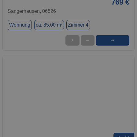
769 €
Sangerhausen, 06526
Wohnung
ca. 85,00 m²
Zimmer 4
➜
★
➦