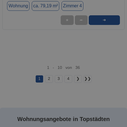
Wohnung
ca. 79,19 m²
Zimmer 4
➜
★
➦
1 - 10 von 36
1
2
3
4
❯
❯❯
Wohnungsangebote in Topstädten