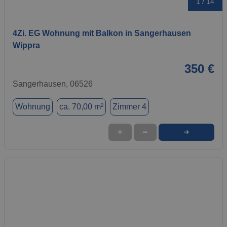
1 / 14
4Zi. EG Wohnung mit Balkon in Sangerhausen
Wippra
350 €
Sangerhausen, 06526
Wohnung
ca. 70,00 m²
Zimmer 4
➜
★
➦