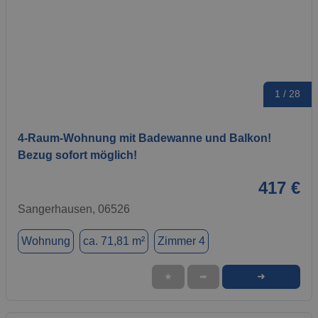
1 / 28
4-Raum-Wohnung mit Badewanne und Balkon!
Bezug sofort möglich!
417 €
Sangerhausen, 06526
Wohnung
ca. 71,81 m²
Zimmer 4
➜
★
➦