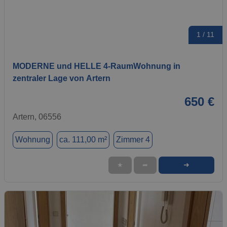
1 / 11
MODERNE und HELLE 4-RaumWohnung in
zentraler Lage von Artern
650 €
Artern, 06556
Wohnung
ca. 111,00 m²
Zimmer 4
➜
★
➦