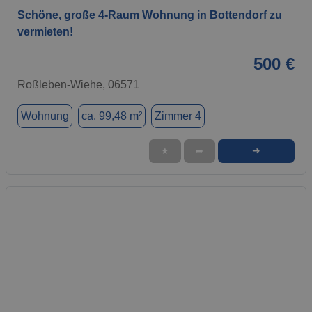
Schöne, große 4-Raum Wohnung in Bottendorf zu
vermieten!
500 €
Roßleben-Wiehe, 06571
Wohnung
ca. 99,48 m²
Zimmer 4
➜
★
➦