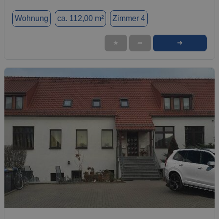
Wohnung
ca. 112,00 m²
Zimmer 4
➜
★
➦
1 / 10