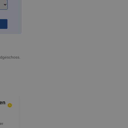
rdgeschoss.
en
er