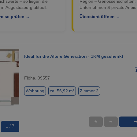
ichswerte – so liegen die
Region – Genossenschaften,
 in Augustusburg aktuell.
Unternehmen & private Anbiet
reise prüfen →
Übersicht öffnen →
Ideal für die Ältere Generation - 1KM geschenkt
Flöha, 09557
Wohnung
ca. 56,92 m²
Zimmer 2
★
➦
1 / 7