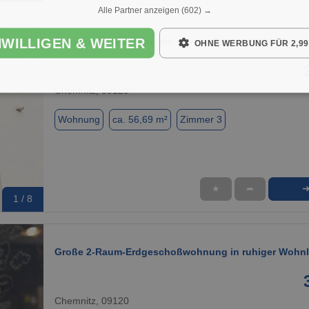
Alle Partner anzeigen
(602) →
NWILLIGEN & WEITER
Erdgeschoßwohnung mit offener Küche und Balkon
OHNE WERBUNG FÜR 2,99
Chemnitz, 09120
Wohnung
ca. 56,69 m²
Zimmer 3
★
➦
1 / 8
Große 2-Raum-Erdgeschoßwohnung in ruhiger Wohn
Chemnitz, 09120