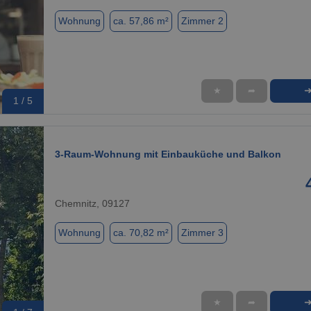
Wohnung
ca. 57,86 m²
Zimmer 2
★
➦
1 / 5
3-Raum-Wohnung mit Einbauküche und Balkon
Chemnitz, 09127
Wohnung
ca. 70,82 m²
Zimmer 3
★
➦