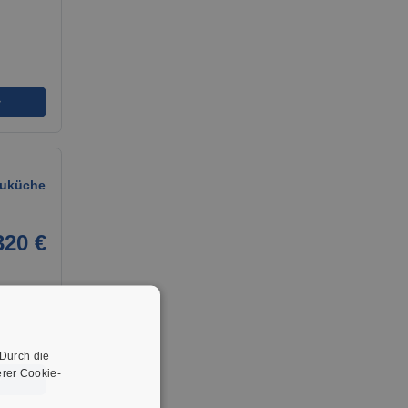
➜
auküche
320 €
 Durch die
rer Cookie-
➜