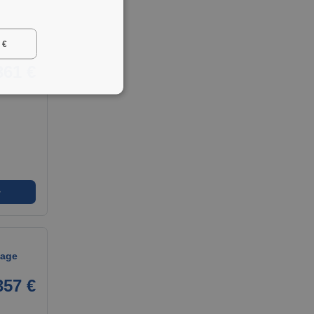
 €
361 €
➜
lage
357 €