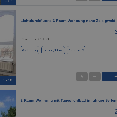
1 / 7
Lichtdurchflutete 3-Raum-Wohnung nahe Zeisigwald
Chemnitz, 09130
Wohnung
ca. 77,83 m²
Zimmer 3
★
➦
1 / 10
2-Raum-Wohnung mit Tageslichtbad in ruhiger Seiten