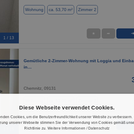
Wohnung
ca. 53,70 m²
Zimmer 2
★
➦
1 / 13
Gemütliche 2-Zimmer-Wohnung mit Loggia und Einb
in…
Chemnitz, 09131
Wohnung
ca. 53,00 m²
Zimmer 2
Diese Webseite verwendet Cookies.
nden Cookies, um die Benutzerfreundlichkeit unserer Website zu verbessern.
tzung unserer Webseite stimmen Sie der Verwendung von Cookies gemäß unse
★
➦
Richtlinie zu.
Weitere Informationen / Datenschutz
1 / 15