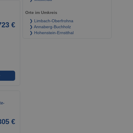
Orte im Umkreis
❯ Limbach-Oberfrohna
723 €
❯ Annaberg-Buchholz
❯ Hohenstein-Ernstthal
➜
z-
305 €