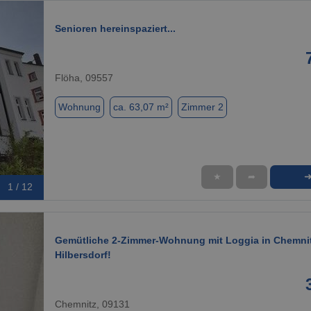
Senioren hereinspaziert...
Flöha, 09557
Wohnung
ca. 63,07 m²
Zimmer 2
★
➦
1 / 12
Gemütliche 2-Zimmer-Wohnung mit Loggia in Chemnit
Hilbersdorf!
Chemnitz, 09131