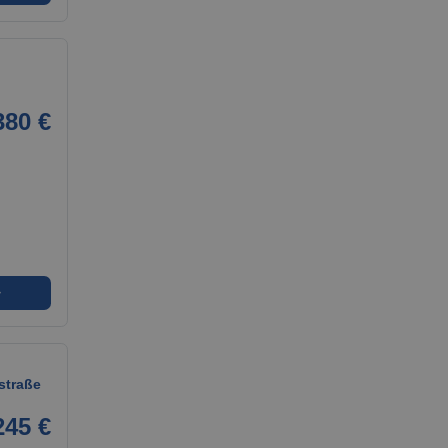
380 €
➜
straße
245 €