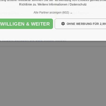
ichswerte – so liegen die
Region – Genossenschaften,
Richtlinie zu.
Weitere Informationen / Datenschutz
 in Augustusburg aktuell.
Unternehmen & private Anbiet
Alle Partner anzeigen
(602) →
reise prüfen →
Übersicht öffnen →
NWILLIGEN & WEITER
OHNE WERBUNG FÜR 2,99
e finden. Schauen Sie bald wieder vorbei!