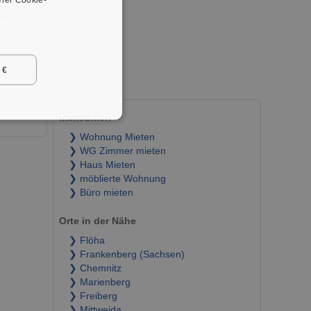
er.
 €
Immobilien
❯ Wohnung Mieten
❯ WG Zimmer mieten
❯ Haus Mieten
❯ möblierte Wohnung
❯ Büro mieten
Orte in der Nähe
❯ Flöha
❯ Frankenberg (Sachsen)
❯ Chemnitz
❯ Marienberg
❯ Freiberg
❯ Mittweida