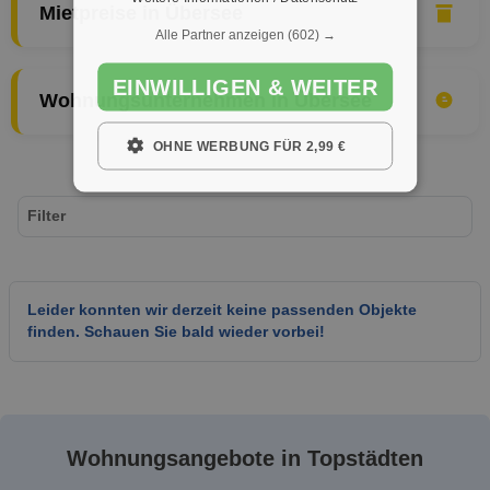
Mietpreise in Übersee
Alle Partner anzeigen
(602) →
EINWILLIGEN & WEITER
Wohnungsunternehmen in Übersee
OHNE WERBUNG FÜR 2,99 €
Filter
Leider konnten wir derzeit keine passenden Objekte
finden. Schauen Sie bald wieder vorbei!
Wohnungsangebote in Topstädten