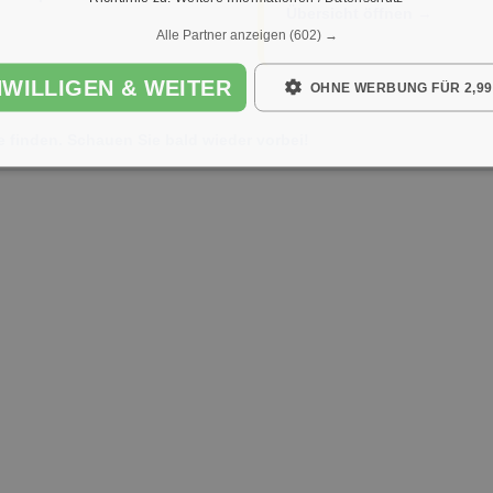
Übersicht öffnen →
Alle Partner anzeigen
(602) →
NWILLIGEN & WEITER
OHNE WERBUNG FÜR 2,99
e finden. Schauen Sie bald wieder vorbei!