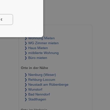
 €
Immobilien
❯ Wohnung Mieten
❯ WG Zimmer mieten
❯ Haus Mieten
❯ möblierte Wohnung
❯ Büro mieten
Orte in der Nähe
❯ Nienburg (Weser)
❯ Rehburg-Loccum
❯ Neustadt am Rübenberge
❯ Wunstorf
❯ Bad Nenndorf
❯ Stadthagen