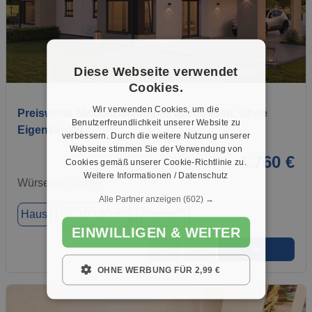
Diese Webseite verwendet
1 / 4
Cookies.
Wir verwenden Cookies, um die
Preiswerte MietkaufImmobilie abzugeben. Ohne
Benutzerfreundlichkeit unserer Website zu
Eigenkapital…
verbessern. Durch die weitere Nutzung unserer
Webseite stimmen Sie der Verwendung von
1.760 €
Cookies gemäß unserer Cookie-Richtlinie zu.
Weitere Informationen / Datenschutz
Würselen, 52146
Alle Partner anzeigen
(602) →
Haus
ca. 100,00 m²
Zimmer 3
EINWILLIGEN & WEITER
➜
★
➦
OHNE WERBUNG FÜR 2,99 €