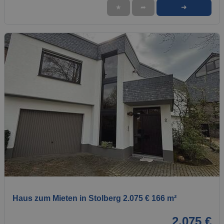
➜
★
➦
1 / 1
Haus zum Mieten in Stolberg 2.075 € 166 m²
2.075 €