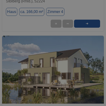
Stolberg (Rhld.), 52224
Haus
ca. 166,00 m²
Zimmer 4
➜
★
➦
1 / 30