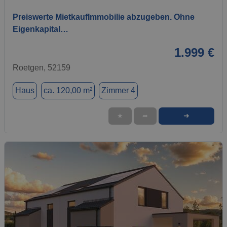
Preiswerte MietkaufImmobilie abzugeben. Ohne
Eigenkapital…
1.999 €
Roetgen, 52159
Haus
ca. 120,00 m²
Zimmer 4
➜
★
➦