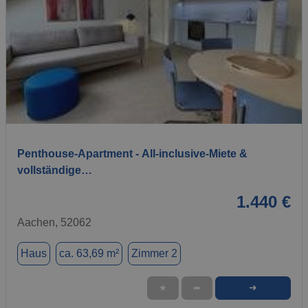
1 / 13
Penthouse-Apartment - All-inclusive-Miete &
vollständige…
1.440 €
Aachen, 52062
Haus
ca. 63,69 m²
Zimmer 2
➜
★
➦