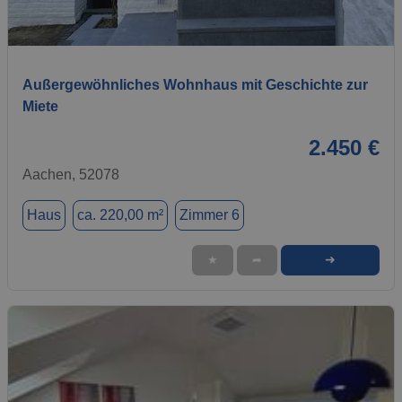
1 / 11
Außergewöhnliches Wohnhaus mit Geschichte zur
Miete
2.450 €
Aachen, 52078
Haus
ca. 220,00 m²
Zimmer 6
➜
★
➦