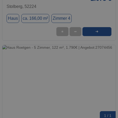
Stolberg, 52224
Haus
ca. 166,00 m²
Zimmer 4
➜
★
➦
1 / 1