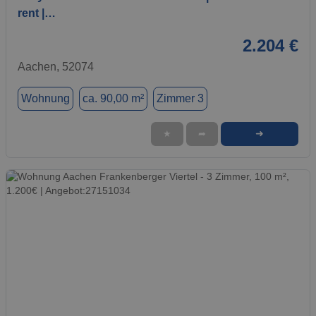
rent |…
2.204 €
Aachen, 52074
Wohnung
ca. 90,00 m²
Zimmer 3
➜
★
➦