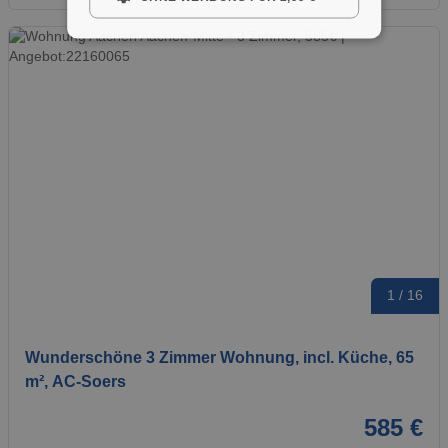
1 / 16
Wunderschöne 3 Zimmer Wohnung, incl. Küche, 65
m², AC-Soers
585 €