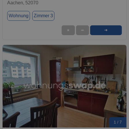
Aachen, 52070
Wohnung
Zimmer 3
➜
★
➦
1 / 7