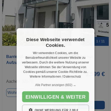
Diese Webseite verwendet
1 / 11
Cookies.
Wir verwenden Cookies, um die
Barrierefreie moderne 3-Zimmer-Wohnung mit
Benutzerfreundlichkeit unserer Website zu
Aufzug am Büsseler…
verbessern. Durch die weitere Nutzung unserer
Webseite stimmen Sie der Verwendung von
Cookies gemäß unserer Cookie-Richtlinie zu.
1.599 €
Weitere Informationen / Datenschutz
Aachen, 52070
Alle Partner anzeigen
(602) →
Wohnung
ca. 94,00 m²
Zimmer 3
EINWILLIGEN & WEITER
➜
★
➦
OHNE WERBUNG FÜR 2,99 €