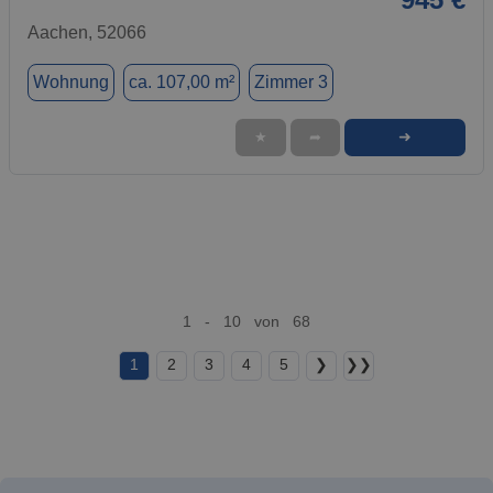
Aachen, 52066
Wohnung
ca. 107,00 m²
Zimmer 3
➜
★
➦
1 - 10 von 68
1
2
3
4
5
❯
❯❯