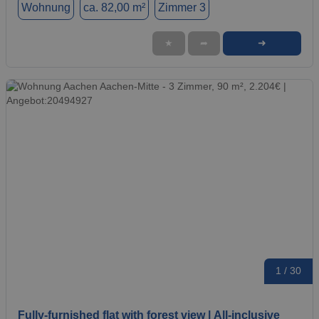
Wohnung
ca. 82,00 m²
Zimmer 3
➜
★
➦
1 / 30
Fully-furnished flat with forest view | All-inclusive