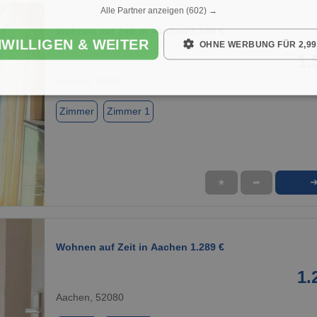
Alle Partner anzeigen
(602) →
Wohnen auf Zeit in Aachen 1.540 €
NWILLIGEN & WEITER
OHNE WERBUNG FÜR 2,99
1.
Aachen, 52070
Zimmer
Zimmer 1
★
➦
1 / 1
Wohnen auf Zeit in Aachen 1.289 €
1.
Aachen, 52080