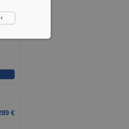
 €
540 €
➜
289 €