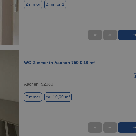
Zimmer
Zimmer 2
★
➦
1 / 1
WG-Zimmer in Aachen 750 € 10 m²
Aachen, 52080
Zimmer
ca. 10,00 m²
★
➦
1 / 1