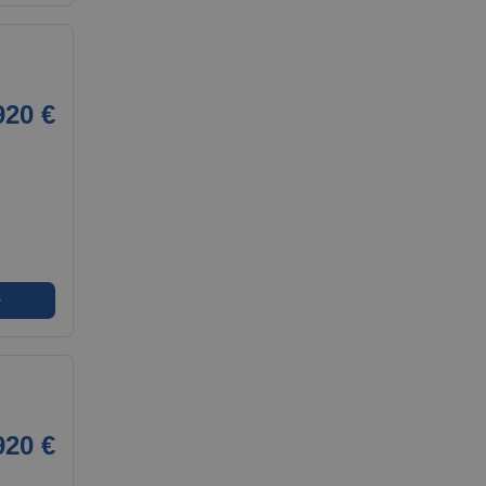
920 €
➜
920 €