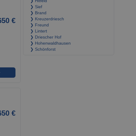
❯ Hitfeld
❯ Sief
❯ Brand
650 €
❯ Kreuzerdriesch
❯ Freund
❯ Lintert
❯ Driescher Hof
❯ Hohenwaldhausen
❯ Schönforst
➜
650 €