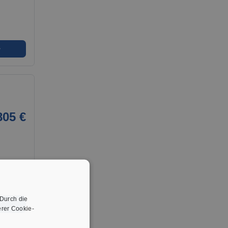
➜
805 €
 Durch die
➜
rer Cookie-