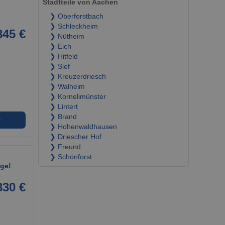
Stadtteile von Aachen
❯ Oberforstbach
❯ Schleckheim
845 €
❯ Nütheim
❯ Eich
❯ Hitfeld
❯ Sief
❯ Kreuzerdriesch
❯ Walheim
❯ Kornelimünster
❯ Lintert
❯ Brand
➜
❯ Hohenwaldhausen
❯ Driescher Hof
❯ Freund
❯ Schönforst
age!
830 €