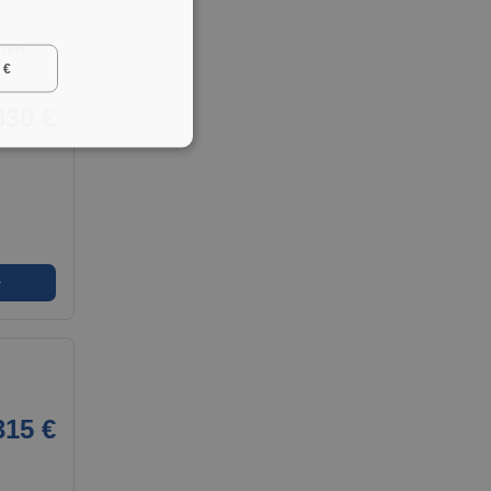
hen-
 €
830 €
➜
315 €