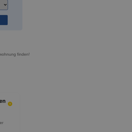
h
wohnung finden!
en
er