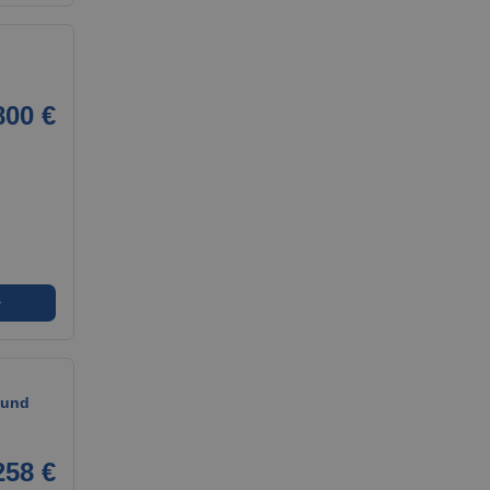
800 €
➜
 und
258 €