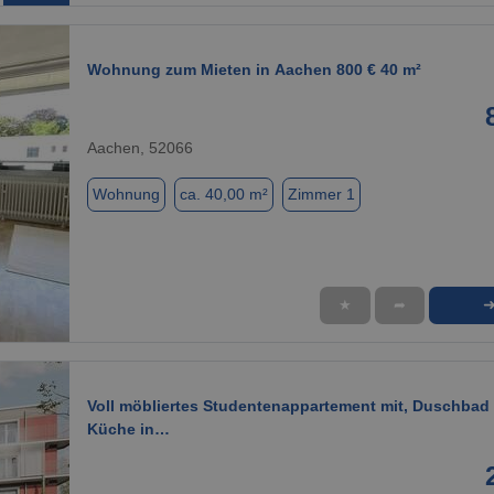
Wohnung zum Mieten in Aachen 800 € 40 m²
Aachen, 52066
Wohnung
ca. 40,00 m²
Zimmer 1
★
➦
1 / 1
Voll möbliertes Studentenappartement mit, Duschbad
Küche in…