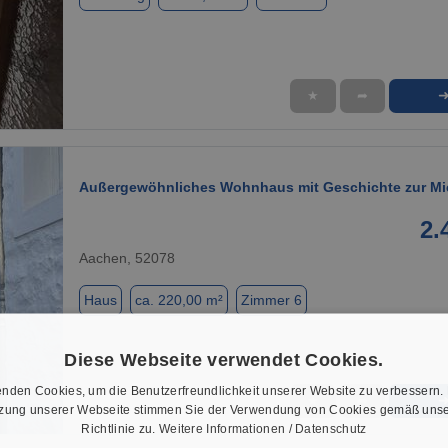
★
➦
1 / 8
Außergewöhnliches Wohnhaus mit Geschichte zur Mi
2.
Aachen, 52078
Haus
ca. 220,00 m²
Zimmer 6
Diese Webseite verwendet Cookies.
nden Cookies, um die Benutzerfreundlichkeit unserer Website zu verbessern.
★
➦
tzung unserer Webseite stimmen Sie der Verwendung von Cookies gemäß unse
1 / 11
Richtlinie zu.
Weitere Informationen / Datenschutz