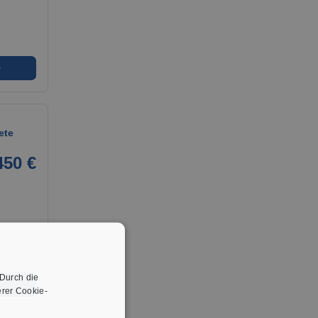
➜
ete
450 €
 Durch die
➜
rer Cookie-