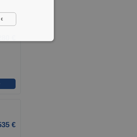
 €
280 €
➜
535 €