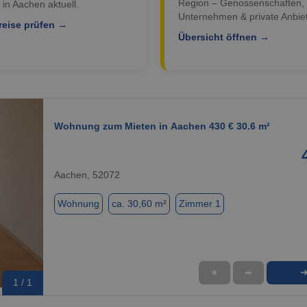
Region – Genossenschaften,
 in Aachen aktuell.
Unternehmen & private Anbiet
reise prüfen →
Übersicht öffnen →
Wohnung zum Mieten in Aachen 430 € 30.6 m²
Aachen, 52072
Wohnung
ca. 30,60 m²
Zimmer 1
★
➦
1 / 1