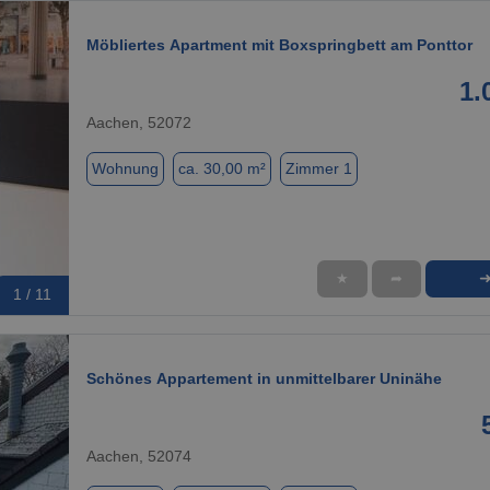
Möbliertes Apartment mit Boxspringbett am Ponttor
1.
Aachen, 52072
Wohnung
ca. 30,00 m²
Zimmer 1
★
➦
1 / 11
Schönes Appartement in unmittelbarer Uninähe
Aachen, 52074