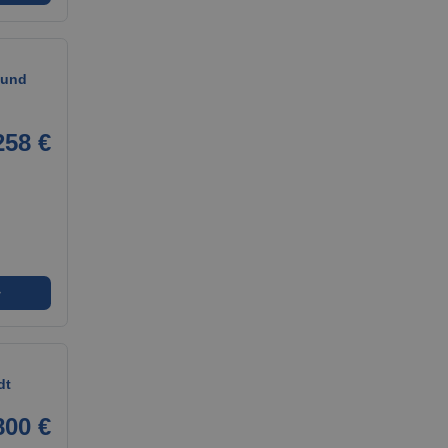
 und
258 €
➜
dt
800 €