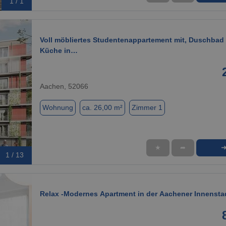
1 / 1
Voll möbliertes Studentenappartement mit, Duschbad
Küche in…
Aachen, 52066
Wohnung
ca. 26,00 m²
Zimmer 1
★
➦
1 / 13
Relax -Modernes Apartment in der Aachener Innensta