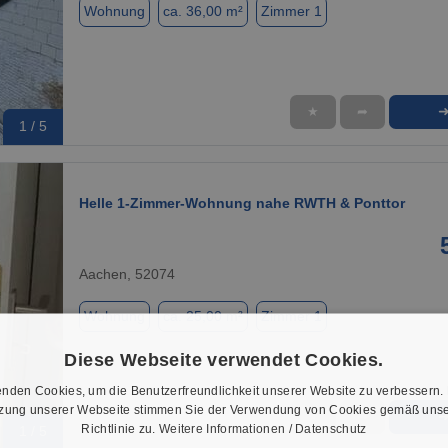
Wohnung
ca. 36,00 m²
Zimmer 1
★
➦
1 / 5
Helle 1-Zimmer-Wohnung nahe RWTH & Ponttor
Aachen, 52074
Wohnung
ca. 25,00 m²
Zimmer 1
Diese Webseite verwendet Cookies.
nden Cookies, um die Benutzerfreundlichkeit unserer Website zu verbessern.
tzung unserer Webseite stimmen Sie der Verwendung von Cookies gemäß unse
★
➦
Richtlinie zu.
Weitere Informationen / Datenschutz
1 / 5