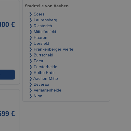
Stadtteile von Aachen
❯ Soers
❯ Laurensberg
000 €
❯ Richterich
❯ Mittelürsfeld
❯ Haaren
❯ Uersfeld
❯ Frankenberger Viertel
❯ Burtscheid
❯ Forst
❯ Forsterheide
❯ Rothe Erde
➜
❯ Aachen-Mitte
❯ Beverau
❯ Verlautenheide
❯ Nirm
599 €