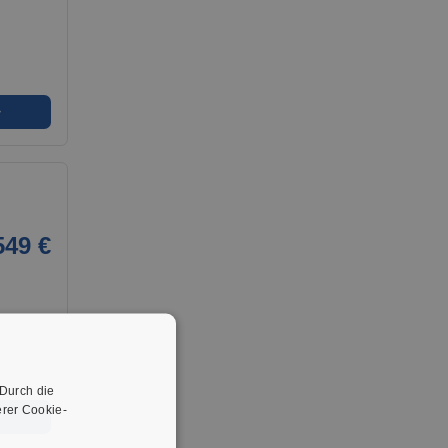
➜
549 €
 Durch die
rer Cookie-
➜