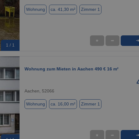
Wohnung
ca. 41,30 m²
Zimmer 1
★
➦
1 / 1
Wohnung zum Mieten in Aachen 490 € 16 m²
Aachen, 52066
Wohnung
ca. 16,00 m²
Zimmer 1
★
➦