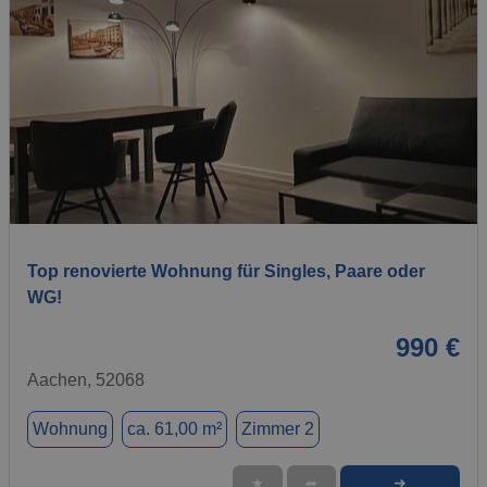
1 / 14
Top renovierte Wohnung für Singles, Paare oder
WG!
990 €
Aachen, 52068
Wohnung
ca. 61,00 m²
Zimmer 2
➜
★
➦