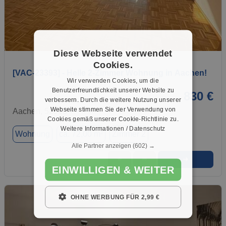
1 / 5
Diese Webseite verwendet
Cookies.
[VAC-23393] - Helle 2-Zimmer Wohnung in Aachen!
Wir verwenden Cookies, um die
Benutzerfreundlichkeit unserer Website zu
830 €
verbessern. Durch die weitere Nutzung unserer
Webseite stimmen Sie der Verwendung von
Aachen, 52068
Cookies gemäß unserer Cookie-Richtlinie zu.
Weitere Informationen / Datenschutz
Wohnung
ca. 72,00 m²
Zimmer 2
Alle Partner anzeigen
(602) →
➜
★
➦
EINWILLIGEN & WEITER
OHNE WERBUNG FÜR 2,99 €