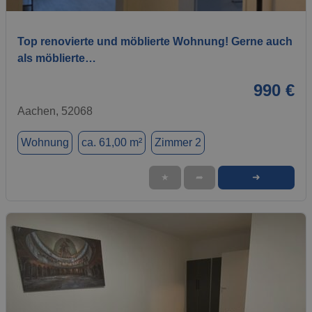
Top renovierte und möblierte Wohnung! Gerne auch
als möblierte…
990 €
Aachen, 52068
Wohnung
ca. 61,00 m²
Zimmer 2
➜
★
➦