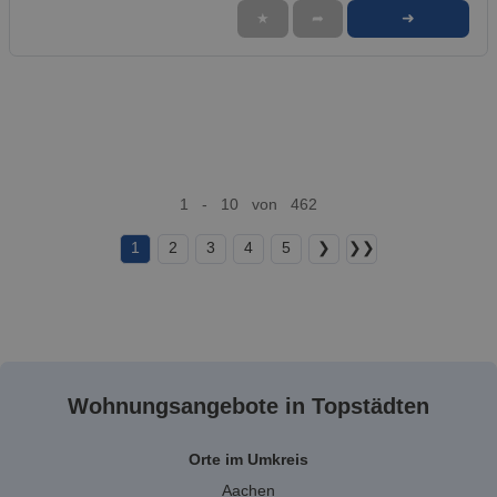
➜
★
➦
1 - 10 von 462
1
2
3
4
5
❯
❯❯
Wohnungsangebote in Topstädten
Orte im Umkreis
Aachen