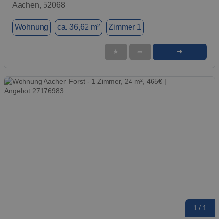
Aachen, 52068
Wohnung
ca. 36,62 m²
Zimmer 1
➜
★
➦
1 / 1