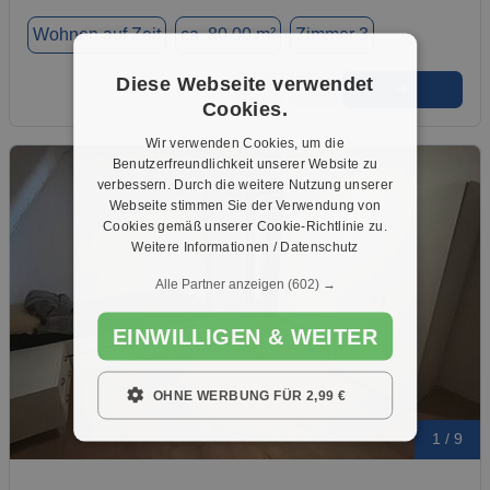
Wohnen auf Zeit
ca. 80,00 m²
Zimmer 3
Diese Webseite verwendet
➜
★
➦
Cookies.
Wir verwenden Cookies, um die
Benutzerfreundlichkeit unserer Website zu
verbessern. Durch die weitere Nutzung unserer
Webseite stimmen Sie der Verwendung von
Cookies gemäß unserer Cookie-Richtlinie zu.
Weitere Informationen / Datenschutz
Alle Partner anzeigen
(602) →
EINWILLIGEN & WEITER
OHNE WERBUNG FÜR 2,99 €
1 / 9