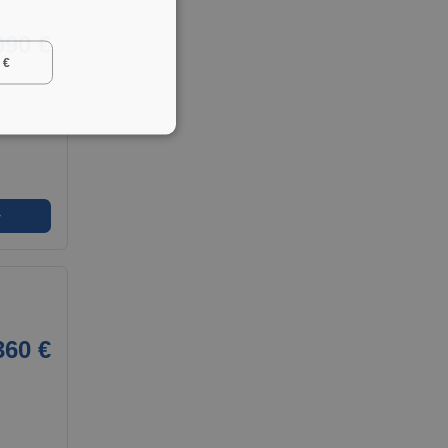
090 €
 €
➜
360 €