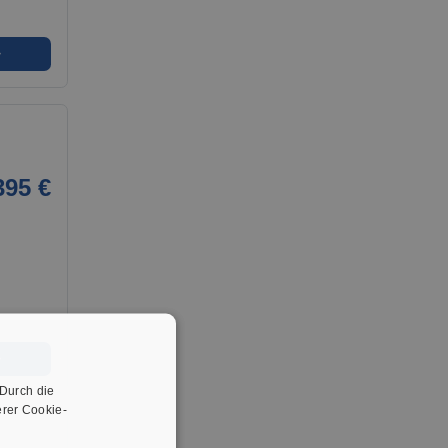
➜
395 €
➜
 Durch die
rer Cookie-