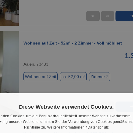
★
➦
1 / 19
Wohnen auf Zeit - 52m² - 2 Zimmer - Voll möbliert
1.
Aalen, 73433
Wohnen auf Zeit
ca. 52,00 m²
Zimmer 2
Diese Webseite verwendet Cookies.
★
➦
1 / 13
nden Cookies, um die Benutzerfreundlichkeit unserer Website zu verbessern.
tzung unserer Webseite stimmen Sie der Verwendung von Cookies gemäß unse
Richtlinie zu.
Weitere Informationen / Datenschutz