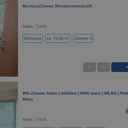
MonteurZimmer, Monteurunterkunft
Aalen, 73434
Wohnung
ca. 70,00 m²
Zimmer 3
★
➦
1 / 7
WG-Zimmer Aalen | möbliert | 600€ warm | WLAN | Park
Mietv
Aalen, 73434