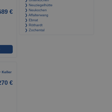
❯ Unterkochen
❯ Neuziegelhütte
689 €
❯ Neukochen
❯ Affalterwang
❯ Ebnat
❯ Röthardt
❯ Zochental
➜
 Keller
270 €