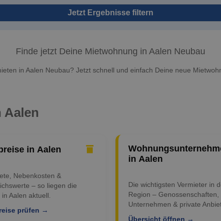
Jetzt Ergebnisse filtern
Finde jetzt Deine Mietwohnung in Aalen Neubau
eten in Aalen Neubau? Jetzt schnell und einfach Deine neue Mietwohn
n Aalen
Wohnungsunternehm
preise in Aalen
in Aalen
iete, Nebenkosten &
Die wichtigsten Vermieter in d
ichswerte – so liegen die
Region – Genossenschaften,
 in Aalen aktuell.
Unternehmen & private Anbiet
reise prüfen →
Übersicht öffnen →