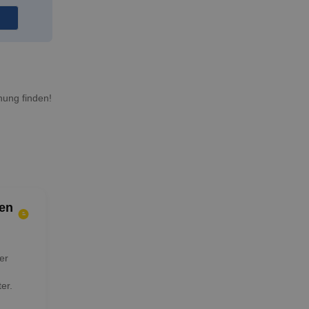
ung finden!
en
er
er.