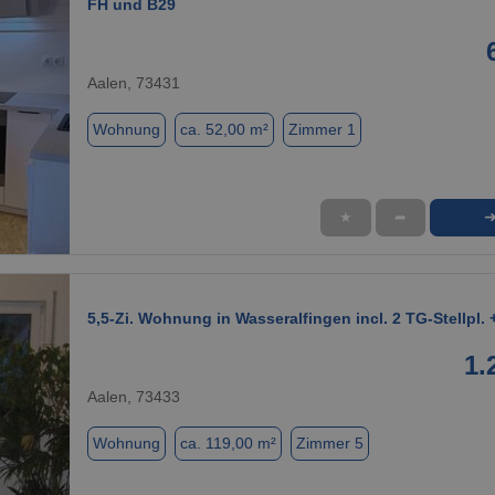
FH und B29
Aalen, 73431
Wohnung
ca. 52,00 m²
Zimmer 1
★
➦
1 / 7
5,5-Zi. Wohnung in Wasseralfingen incl. 2 TG-Stellpl. +
1.
Aalen, 73433
Wohnung
ca. 119,00 m²
Zimmer 5