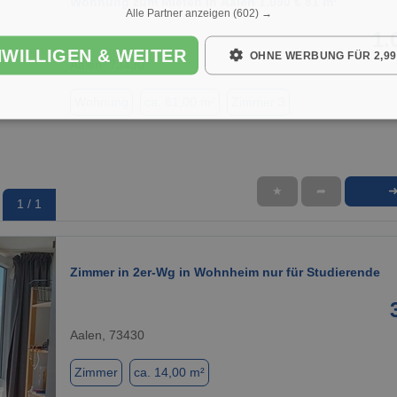
Wohnung zum Mieten in Aalen 1.090 € 81 m²
Alle Partner anzeigen
(602) →
1.
NWILLIGEN & WEITER
OHNE WERBUNG FÜR 2,99
Aalen, 73430
Wohnung
ca. 81,00 m²
Zimmer 3
★
➦
1 / 1
Zimmer in 2er-Wg in Wohnheim nur für Studierende
Aalen, 73430
Zimmer
ca. 14,00 m²