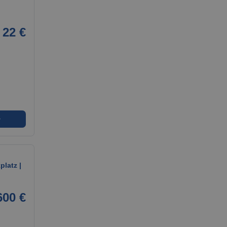
22 €
➜
platz |
600 €