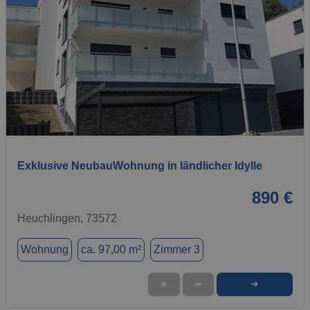
1 / 7
Exklusive NeubauWohnung in ländlicher Idylle
890 €
Heuchlingen, 73572
Wohnung
ca. 97,00 m²
Zimmer 3
➜
★
➦