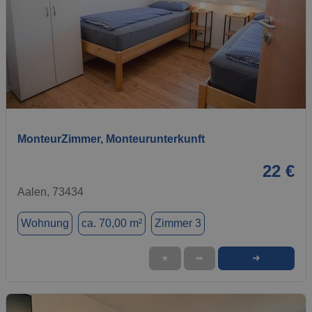
1 / 7
MonteurZimmer, Monteurunterkunft
22 €
Aalen, 73434
Wohnung
ca. 70,00 m²
Zimmer 3
➜
★
➦