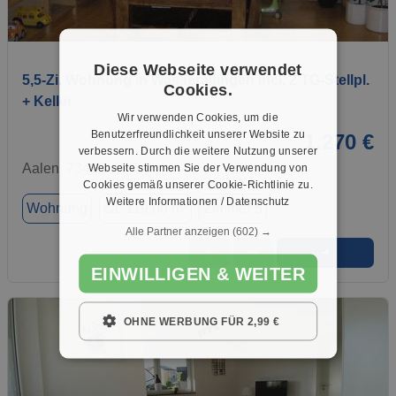
1 / 19
Diese Webseite verwendet
5,5-Zi. Wohnung in Wasseralfingen incl. 2 TG-Stellpl.
Cookies.
+ Keller
Wir verwenden Cookies, um die
Benutzerfreundlichkeit unserer Website zu
1.270 €
verbessern. Durch die weitere Nutzung unserer
Aalen, 73433
Webseite stimmen Sie der Verwendung von
Cookies gemäß unserer Cookie-Richtlinie zu.
Weitere Informationen / Datenschutz
Wohnung
ca. 119,00 m²
Zimmer 5
Alle Partner anzeigen
(602) →
➜
★
➦
EINWILLIGEN & WEITER
OHNE WERBUNG FÜR 2,99 €