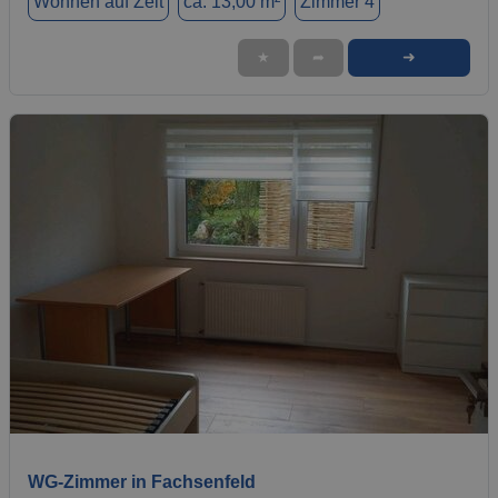
Wohnen auf Zeit
ca. 13,00 m²
Zimmer 4
➜
★
➦
1 / 20
WG-Zimmer in Fachsenfeld