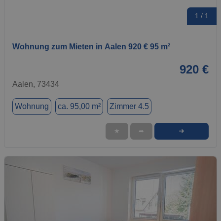
1 / 1
Wohnung zum Mieten in Aalen 920 € 95 m²
920 €
Aalen, 73434
Wohnung
ca. 95,00 m²
Zimmer 4.5
➜
★
➦