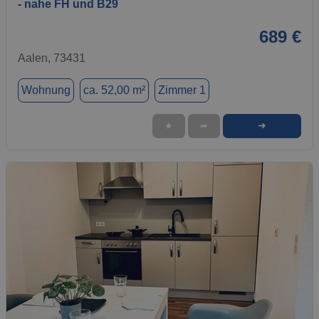
- nahe FH und B29
689 €
Aalen, 73431
Wohnung
ca. 52,00 m²
Zimmer 1
➜
★
➦