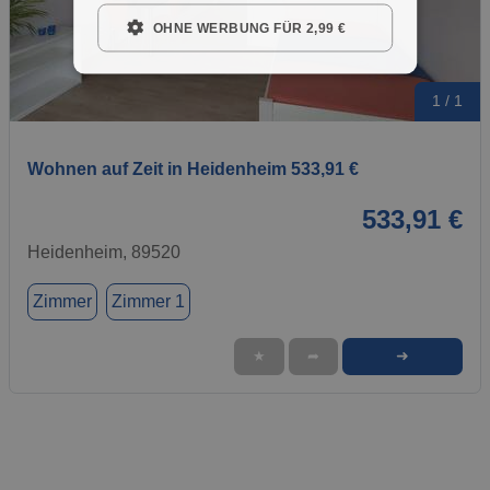
OHNE WERBUNG FÜR 2,99 €
1 / 1
Wohnen auf Zeit in Heidenheim 533,91 €
533,91 €
Heidenheim, 89520
Zimmer
Zimmer 1
➜
★
➦