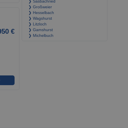
❯ Sasbachried
❯ Großweier
❯ Hesselbach
❯ Wagshurst
❯ Litzloch
950 €
❯ Gamshurst
❯ Michelbuch
➜