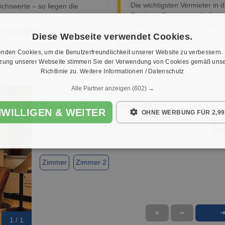
Die wichtigsten Vermieter in d
ichswerte – so liegen die
Region – Genossenschaften,
 in Achern aktuell.
Unternehmen & private Anbiet
reise prüfen →
Diese Webseite verwendet Cookies.
Übersicht öffnen →
nden Cookies, um die Benutzerfreundlichkeit unserer Website zu verbessern.
tzung unserer Webseite stimmen Sie der Verwendung von Cookies gemäß unse
Richtlinie zu.
Weitere Informationen / Datenschutz
Alle Partner anzeigen
(602) →
Wohnen auf Zeit in Achern 1.250 €
NWILLIGEN & WEITER
OHNE WERBUNG FÜR 2,99
1.
Achern, 77855
Zimmer
Zimmer 2
★
➦
1 / 1