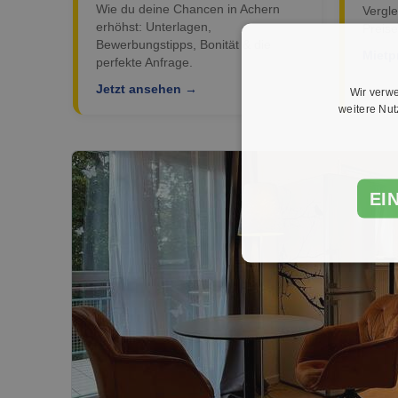
Wie du deine Chancen in Achern
Vergle
erhöhst: Unterlagen,
Preise
Bewerbungstipps, Bonität & die
Mietp
perfekte Anfrage.
Jetzt ansehen →
Wir verwe
weitere Nu
EI