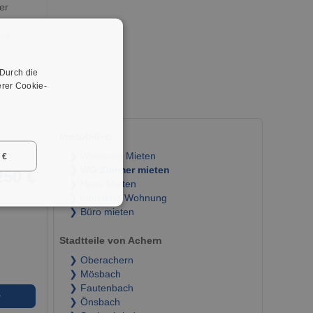
er
er.
 Durch die
rer Cookie-
Immobilien
❯ Wohnung Mieten
 €
❯ WG Zimmer mieten
250 €
❯ Haus Mieten
❯ möblierte Wohnung
❯ Büro mieten
Stadtteile von Achern
❯ Oberachern
❯ Mösbach
❯ Fautenbach
➜
❯ Önsbach