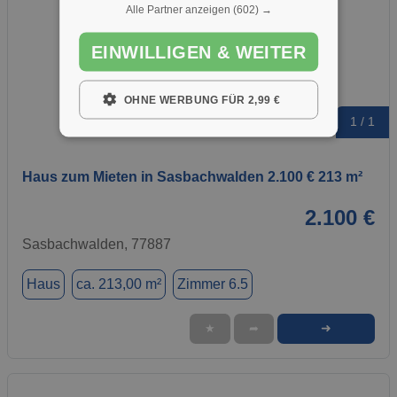
Alle Partner anzeigen
(602) →
EINWILLIGEN & WEITER
OHNE WERBUNG FÜR 2,99 €
1 / 1
Haus zum Mieten in Sasbachwalden 2.100 € 213 m²
2.100 €
Sasbachwalden, 77887
Haus
ca. 213,00 m²
Zimmer 6.5
➜
★
➦