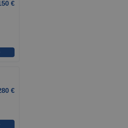
150 €
➜
280 €
➜