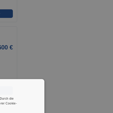
➜
600 €
➜
 Durch die
rer Cookie-