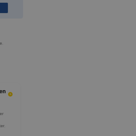
e.
en
er
er.