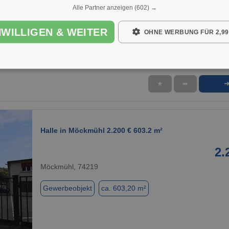
Alle Partner anzeigen
(602) →
NWILLIGEN & WEITER
OHNE WERBUNG FÜR 2,99
★
➦
Halle in Möckmühl 2.200 € 603.2 m²
2.
Möckmühl, 74219
Gewerbeobjekt
ca. 603,20 m²