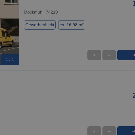
Möckmühl, 74219
Gewerbeobjekt
ca. 16,98 m²
★
➦
1 / 1
★
➦