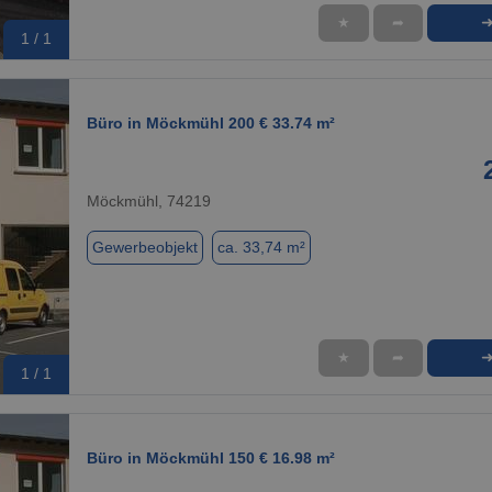
★
➦
1 / 1
Büro in Möckmühl 200 € 33.74 m²
Möckmühl, 74219
Gewerbeobjekt
ca. 33,74 m²
★
➦
1 / 1
Büro in Möckmühl 150 € 16.98 m²