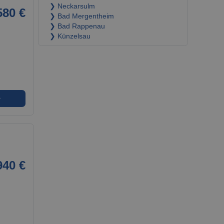
❯ Neckarsulm
580 €
❯ Bad Mergentheim
❯ Bad Rappenau
❯ Künzelsau
➜
940 €