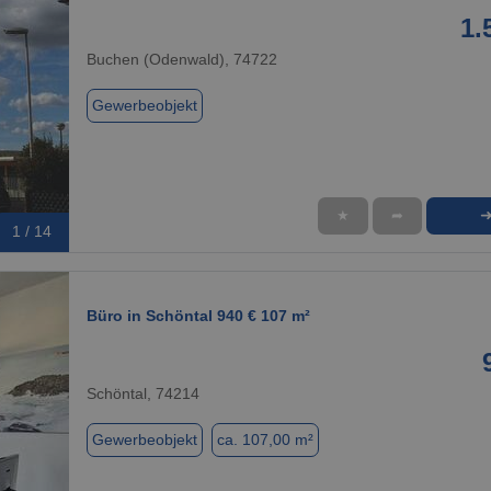
1.
Buchen (Odenwald), 74722
Gewerbeobjekt
★
➦
1 / 14
Büro in Schöntal 940 € 107 m²
Schöntal, 74214
Gewerbeobjekt
ca. 107,00 m²