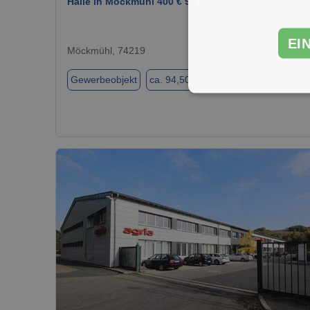
Halle in Möckmühl 400 € 94.5 m²
EI
Möckmühl, 74219
Gewerbeobjekt
ca. 94,50 m²