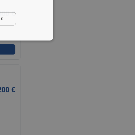
400 €
 €
➜
200 €