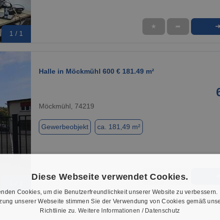
★
➦
1 / 1
Halle in Möckmühl 600 € 181.49 m²
Möckmühl, 74219
Gewerbeobjekt
ca. 181,49 m²
Diese Webseite verwendet Cookies.
★
➦
1 / 1
nden Cookies, um die Benutzerfreundlichkeit unserer Website zu verbessern.
tzung unserer Webseite stimmen Sie der Verwendung von Cookies gemäß unse
Richtlinie zu.
Weitere Informationen / Datenschutz