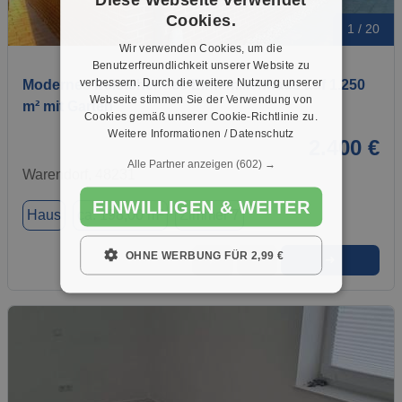
Cookies.
1 / 20
Wir verwenden Cookies, um die
Benutzerfreundlichkeit unserer Website zu
verbessern. Durch die weitere Nutzung unserer
Modernes freistehendes Einfamilienhaus auf 1.250
Webseite stimmen Sie der Verwendung von
m² mit Garten
Cookies gemäß unserer Cookie-Richtlinie zu.
Weitere Informationen / Datenschutz
2.400 €
Alle Partner anzeigen
(602) →
Warendorf, 48231
EINWILLIGEN & WEITER
Haus
ca. 198,00 m²
Zimmer 7
OHNE WERBUNG FÜR 2,99 €
➜
★
➦