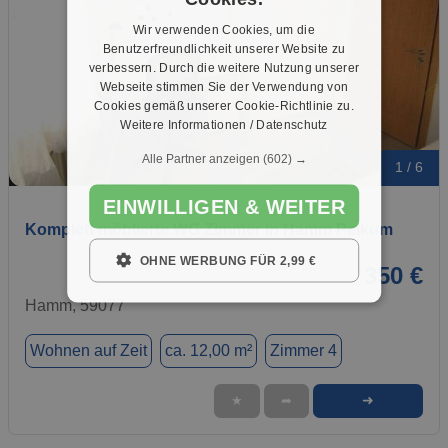
Wir verwenden Cookies, um die
Benutzerfreundlichkeit unserer Website zu
verbessern. Durch die weitere Nutzung unserer
Webseite stimmen Sie der Verwendung von
Cookies gemäß unserer Cookie-Richtlinie zu.
Weitere Informationen / Datenschutz
Alle Partner anzeigen
(602) →
1 / 6
EINWILLIGEN & WEITER
Komplett möblierte WG Zimmer in Hamm Pelkum
OHNE WERBUNG FÜR 2,99 €
350 €
Hamm, 59077
Wohnen auf Zeit
ca. 12,00 m²
Zimmer 4
➜
★
➦