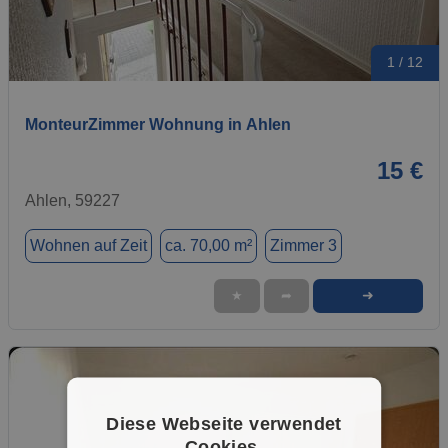
1 / 12
MonteurZimmer Wohnung in Ahlen
15 €
Ahlen, 59227
Wohnen auf Zeit
ca. 70,00 m²
Zimmer 3
➜
★
➦
Diese Webseite verwendet
Cookies.