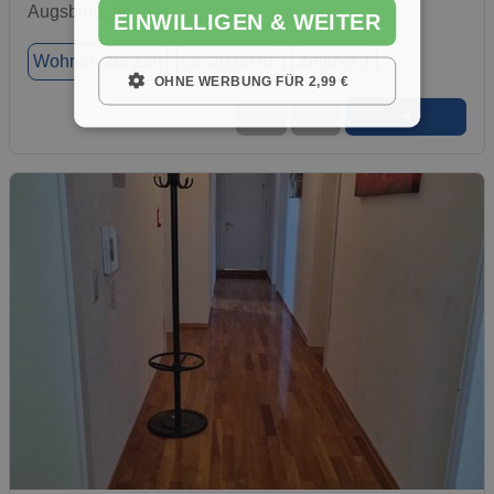
Augsburg, 86154
EINWILLIGEN & WEITER
Wohnen auf Zeit
ca. 20,00 m²
Zimmer 1
OHNE WERBUNG FÜR 2,99 €
➜
★
➦
1 / 6