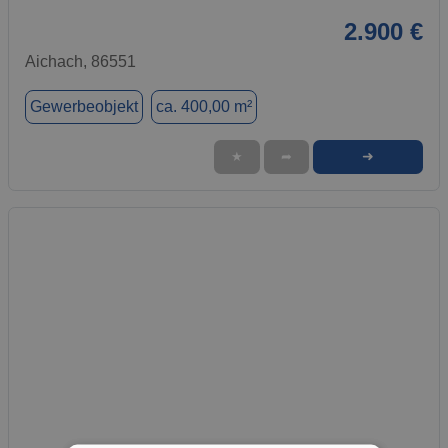
2.900 €
Aichach, 86551
Gewerbeobjekt
ca. 400,00 m²
➜
★
➦