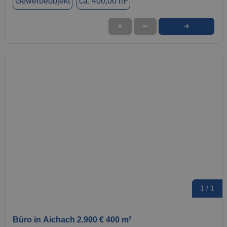
Gewerbeobjekt
ca. 400,00 m²
➜
★
➦
1 / 1
Büro in Aichach 2.900 € 400 m²