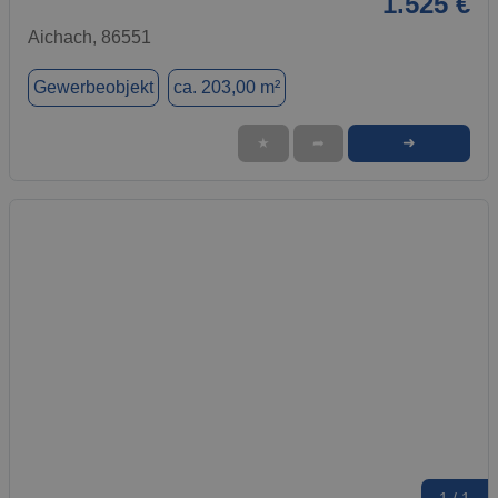
1.525 €
Aichach, 86551
Gewerbeobjekt
ca. 203,00 m²
➜
★
➦