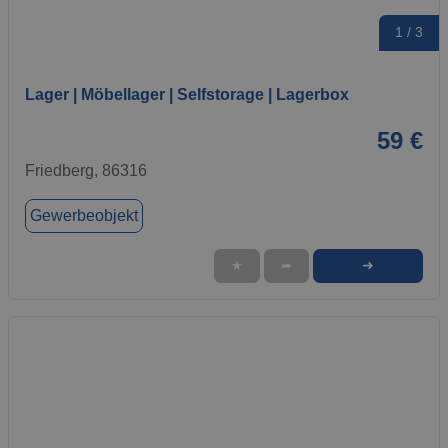
1 / 3
Lager | Möbellager | Selfstorage | Lagerbox
59 €
Friedberg, 86316
Gewerbeobjekt
➜
★
➦