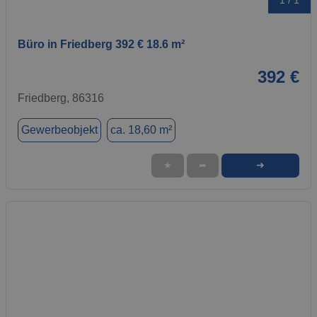
1 / 1
Büro in Friedberg 392 € 18.6 m²
392 €
Friedberg, 86316
Gewerbeobjekt
ca. 18,60 m²
➜
★
➦