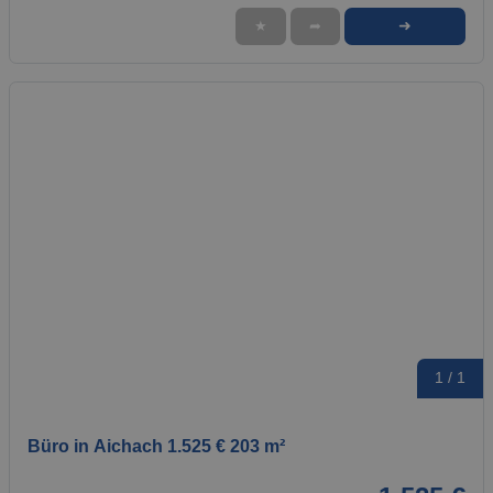
➜
★
➦
1 / 1
Büro in Aichach 1.525 € 203 m²