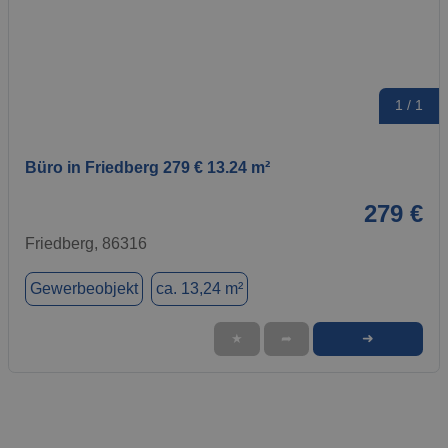
1 / 1
Büro in Friedberg 279 € 13.24 m²
279 €
Friedberg, 86316
Gewerbeobjekt
ca. 13,24 m²
➜
★
➦