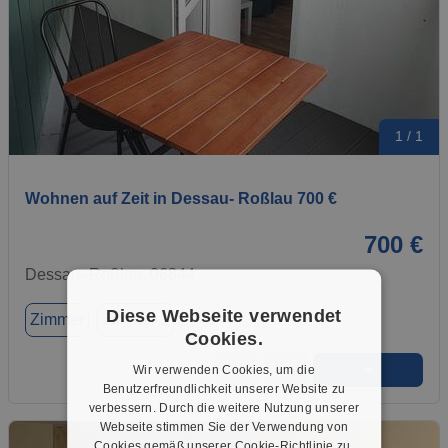
1 / 1
Wohnen auf Zeit in Dessau- Roßlau 700 €
700 €
Dessau- Roßlau, 06844
Diese Webseite verwendet
Zimmer
Zimmer 1
Cookies.
➜
★
➦
Wir verwenden Cookies, um die
Benutzerfreundlichkeit unserer Website zu
verbessern. Durch die weitere Nutzung unserer
Webseite stimmen Sie der Verwendung von
Cookies gemäß unserer Cookie-Richtlinie zu.