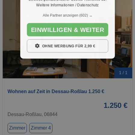
Weitere Informationen / Datenschutz
Alle Partner anzeigen
(602) →
EINWILLIGEN & WEITER
OHNE WERBUNG FÜR 2,99 €
1 / 1
Wohnen auf Zeit in Dessau-Roßlau 1.250 €
1.250 €
Dessau-Roßlau, 06844
Zimmer
Zimmer 4