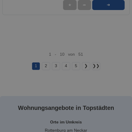
➜
★
➦
1 - 10 von 51
1
2
3
4
5
❯
❯❯
Wohnungsangebote in Topstädten
Orte im Umkreis
Rottenburg am Neckar