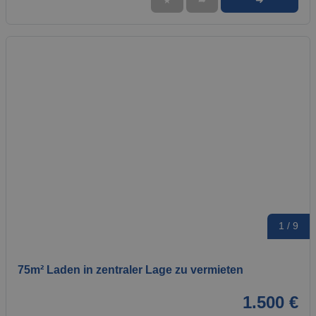
➜
★
➦
1 / 9
75m² Laden in zentraler Lage zu vermieten
1.500 €