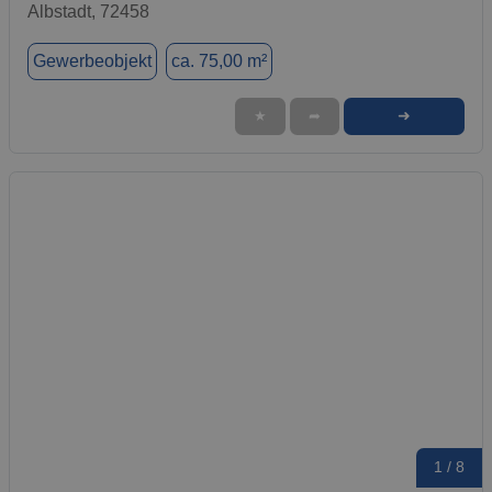
Albstadt, 72458
Gewerbeobjekt
ca. 75,00 m²
➜
★
➦
1 / 8