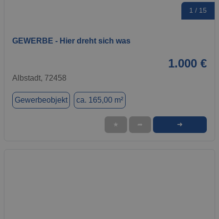
1 / 15
GEWERBE - Hier dreht sich was
1.000 €
Albstadt, 72458
Gewerbeobjekt
ca. 165,00 m²
➜
★
➦