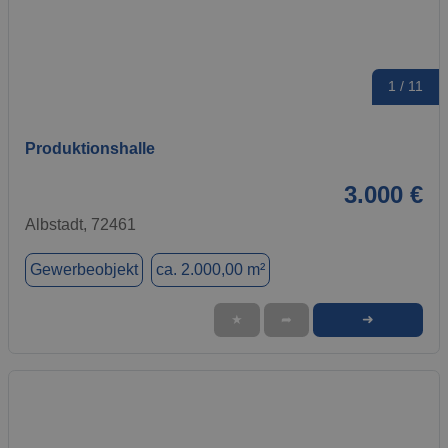
1 / 11
Produktionshalle
3.000 €
Albstadt, 72461
Gewerbeobjekt
ca. 2.000,00 m²
➜
★
➦