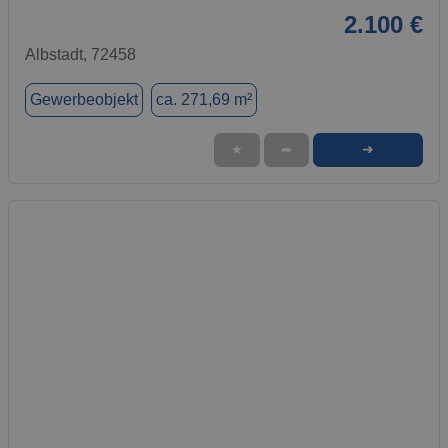
2.100 €
Albstadt, 72458
Gewerbeobjekt
ca. 271,69 m²
➜
★
➦