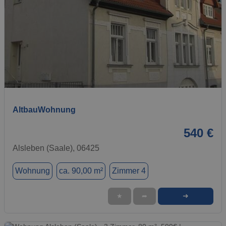
1 / 6
AltbauWohnung
540 €
Alsleben (Saale), 06425
Wohnung
ca. 90,00 m²
Zimmer 4
➜
★
➦