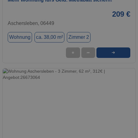
209 €
Aschersleben, 06449
Wohnung
ca. 38,00 m²
Zimmer 2
➜
★
➦