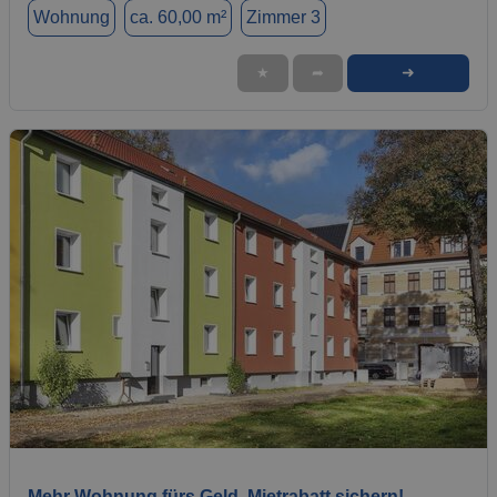
Wohnung
ca. 60,00 m²
Zimmer 3
➜
★
➦
1 / 6
Mehr Wohnung fürs Geld. Mietrabatt sichern!