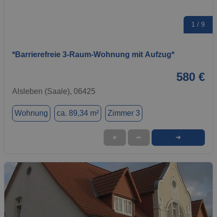
1 / 9
*Barrierefreie 3-Raum-Wohnung mit Aufzug*
580 €
Alsleben (Saale), 06425
Wohnung
ca. 89,34 m²
Zimmer 3
➜
★
➦