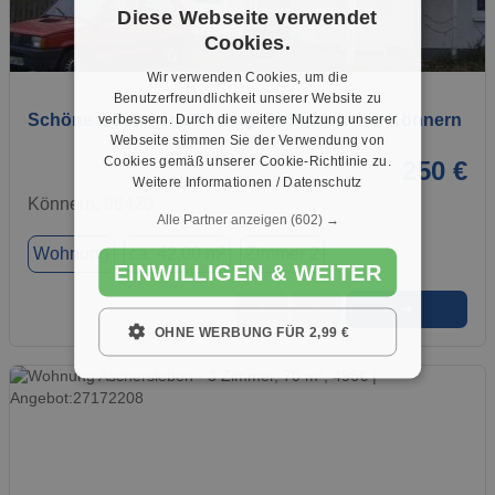
Diese Webseite verwendet
Cookies.
1 / 2
Wir verwenden Cookies, um die
Benutzerfreundlichkeit unserer Website zu
Schöne 2-Zimmerwohnung für Senioren in Könnern
verbessern. Durch die weitere Nutzung unserer
Webseite stimmen Sie der Verwendung von
Cookies gemäß unserer Cookie-Richtlinie zu.
250 €
Weitere Informationen / Datenschutz
Könnern, 06420
Alle Partner anzeigen
(602) →
Wohnung
ca. 42,00 m²
Zimmer 2
EINWILLIGEN & WEITER
➜
★
➦
OHNE WERBUNG FÜR 2,99 €