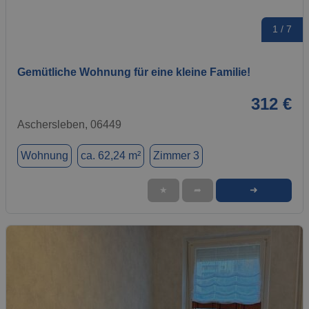
1 / 7
Gemütliche Wohnung für eine kleine Familie!
312 €
Aschersleben, 06449
Wohnung
ca. 62,24 m²
Zimmer 3
➜
★
➦