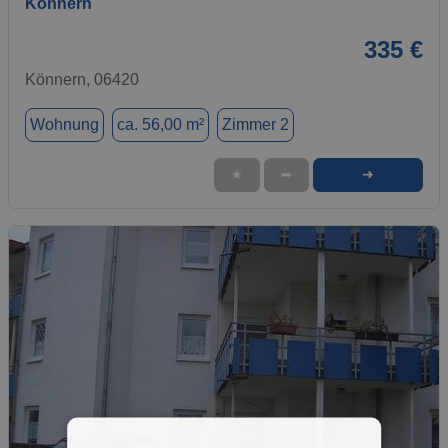
Könnern
335 €
Könnern, 06420
Wohnung
ca. 56,00 m²
Zimmer 2
➜
★
➦