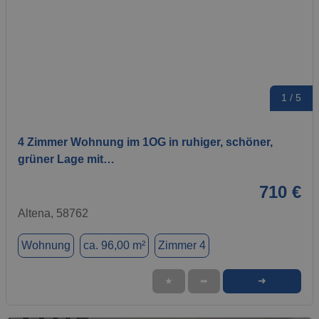
1 / 5
4 Zimmer Wohnung im 1OG in ruhiger, schöner,
grüner Lage mit…
710 €
Altena, 58762
Wohnung
ca. 96,00 m²
Zimmer 4
➜
★
➦