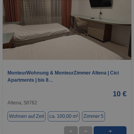
1 / 7
MonteurWohnung & MonteurZimmer Altena | Cici
Apartments | bis 8…
10 €
Altena, 58762
Wohnen auf Zeit
ca. 100,00 m²
Zimmer 5
➜
★
➦