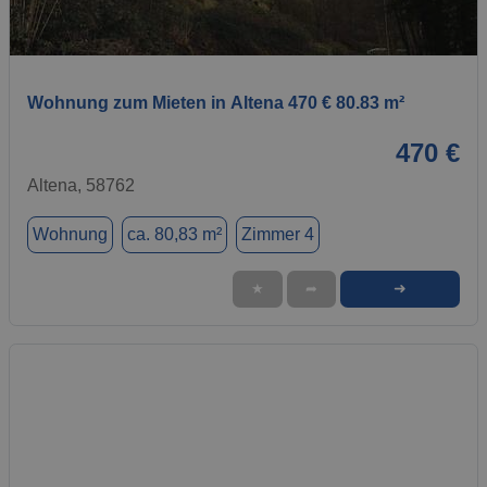
1 / 1
Wohnung zum Mieten in Altena 470 € 80.83 m²
470 €
Altena, 58762
Wohnung
ca. 80,83 m²
Zimmer 4
➜
★
➦