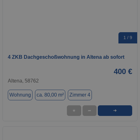
1 / 9
4 ZKB Dachgeschoßwohnung in Altena ab sofort
400 €
Altena, 58762
Wohnung
ca. 80,00 m²
Zimmer 4
➜
★
➦