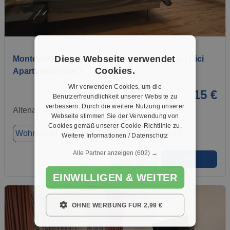
1 / 6
Diese Webseite verwendet
MonteurWohnung & MonteurZimmer Altena | Cici
Cookies.
Apartments | bis 7…
Wir verwenden Cookies, um die
15 €
Benutzerfreundlichkeit unserer Website zu
verbessern. Durch die weitere Nutzung unserer
Altena, 58762
Webseite stimmen Sie der Verwendung von
Cookies gemäß unserer Cookie-Richtlinie zu.
Wohnen auf Zeit
ca. 110,00 m²
Zimmer 4
Weitere Informationen / Datenschutz
Alle Partner anzeigen
(602) →
➜
★
➦
EINWILLIGEN & WEITER
OHNE WERBUNG FÜR 2,99 €