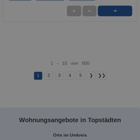
➜
★
➦
1 - 10 von 500
1
2
3
4
5
❯
❯❯
Wohnungsangebote in Topstädten
Orte im Umkreis