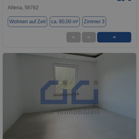
Altena, 58762
Wohnen auf Zeit
ca. 80,00 m²
Zimmer 3
➜
★
➦
1 / 6