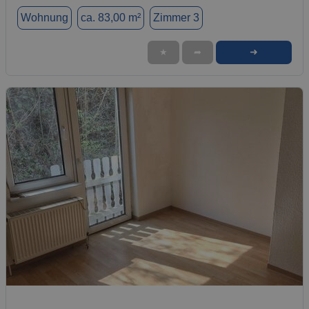
Wohnung
ca. 83,00 m²
Zimmer 3
➜
★
➦
1 / 5