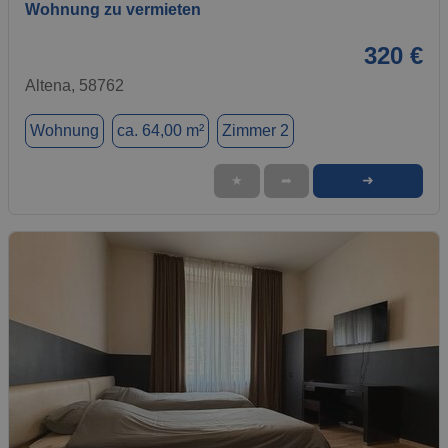
Wohnung zu vermieten
320 €
Altena, 58762
Wohnung
ca. 64,00 m²
Zimmer 2
➜
★
➦