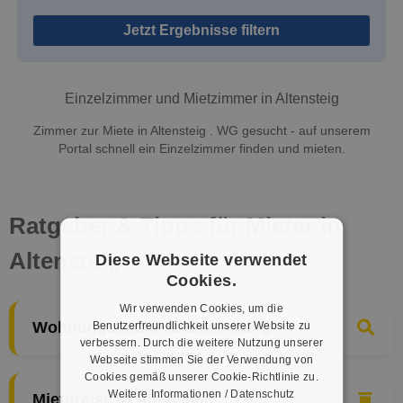
Jetzt Ergebnisse filtern
Einzelzimmer und Mietzimmer in Altensteig
Zimmer zur Miete in Altensteig . WG gesucht - auf unserem
Portal schnell ein Einzelzimmer finden und mieten.
Ratgeber & Tipps für Mieter in
Altensteig
Diese Webseite verwendet
Cookies.
Wir verwenden Cookies, um die
Benutzerfreundlichkeit unserer Website zu
Wohnungssuche & Bewerbung
verbessern. Durch die weitere Nutzung unserer
Webseite stimmen Sie der Verwendung von
Cookies gemäß unserer Cookie-Richtlinie zu.
Weitere Informationen / Datenschutz
Mietpreise in Altensteig